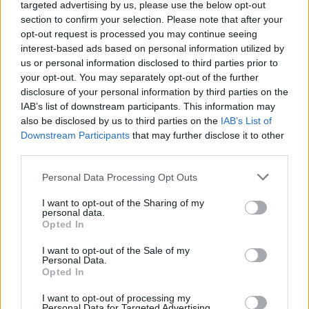
targeted advertising by us, please use the below opt-out
section to confirm your selection. Please note that after your
opt-out request is processed you may continue seeing
interest-based ads based on personal information utilized by
Ο Δημήτρης Καπουράνης
θα υποδυθεί τον
us or personal information disclosed to third parties prior to
Φίλιππο, έναν μουσικό που κατηγορείται για
your opt-out. You may separately opt-out of the further
disclosure of your personal information by third parties on the
τον θάνατο της συντρόφου του σε τροχαίο, το
IAB’s list of downstream participants. This information may
οποίο συνέβη κάτω από αδιευκρίνιστες
also be disclosed by us to third parties on the
IAB’s List of
συνθήκες.
Downstream Participants
that may further disclose it to other
third parties.
Η δικηγόρος Άννα Καλογήρου που υποδύεται
Personal Data Processing Opt Outs
η Ελίζα Σκολίδη η οποία κατάγεται από
I want to opt-out of the Sharing of my
εύπορη οικογένεια, αναλαμβάνει την
personal data.
υπεράσπισή του και τότε ξεκινά ένας κύκλος
Opted In
μυστηρίου και εσωτερικού αδιέξουδου για
I want to opt-out of the Sale of my
Personal Data.
τους χαρακτήρες.
Opted In
Από τις νέες backstage φωτογραφίες που
I want to opt-out of processing my
Personal Data for Targeted Advertising.