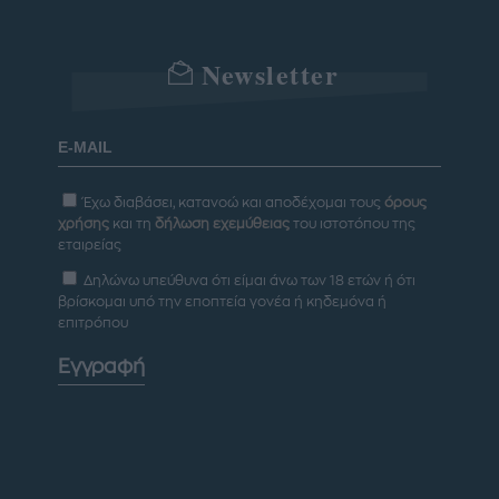
Newsletter
Έχω διαβάσει, κατανοώ και αποδέχομαι τους
όρους
χρήσης
και τη
δήλωση εχεμύθειας
του ιστοτόπου της
εταιρείας
Δηλώνω υπεύθυνα ότι είμαι άνω των 18 ετών ή ότι
βρίσκομαι υπό την εποπτεία γονέα ή κηδεμόνα ή
επιτρόπου
Εγγραφή