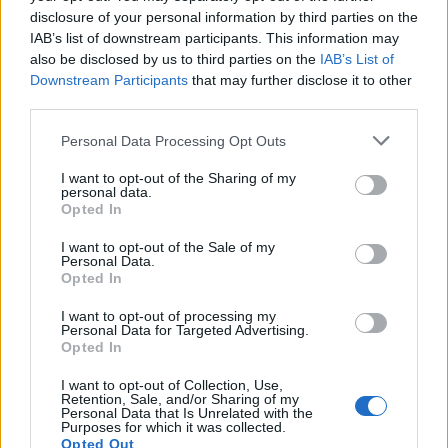
disclosure of your personal information by third parties on the
IAB’s list of downstream participants. This information may
also be disclosed by us to third parties on the
IAB’s List of
Downstream Participants
that may further disclose it to other
third parties.
Personal Data Processing Opt Outs
I want to opt-out of the Sharing of my
personal data.
Opted In
Την ίδια στιγμή η Ασπασία θα γνωρίζει στιγμές
δόξας και καταξίωσης, αλλά μακριά από τον
I want to opt-out of the Sale of my
Personal Data.
Σταύρο και τις κόρες τους, με το διαζύγιό τους
Opted In
να μοιάζει οριστικό, ενώ ένα πρόσωπο από το
I want to opt-out of processing my
παρελθόν επιστρέφει στη ζωή της. (βλ. Κίμων
Personal Data for Targeted Advertising.
Opted In
Κουρής).
I want to opt-out of Collection, Use,
Retention, Sale, and/or Sharing of my
Personal Data that Is Unrelated with the
https://www.instagram.com/reel/DXwWTfDgW
Purposes for which it was collected.
Opted Out