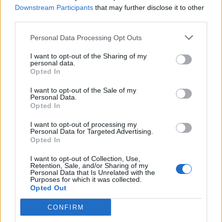
Downstream Participants
that may further disclose it to other
third parties.
Personal Data Processing Opt Outs
I want to opt-out of the Sharing of my
personal data.
Opted In
I want to opt-out of the Sale of my
Personal Data.
Opted In
I want to opt-out of processing my
Personal Data for Targeted Advertising.
Opted In
Το κίνητρο, φυσικά και ήταν τα χρήματα. Γιατί
I want to opt-out of Collection, Use,
Retention, Sale, and/or Sharing of my
ως αδελφός του Χατζημήτρου θα
Personal Data that Is Unrelated with the
Purposes for which it was collected.
κληρονομούσε την περιουσία του και φυσικά
Opted Out
δεν θα κινδύνευε το Grand Hotel της Κυβέλης
CONFIRM
του απ' εκείνον.