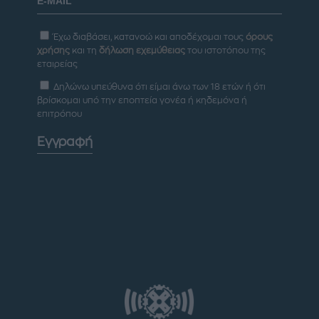
Έχω διαβάσει, κατανοώ και αποδέχομαι τους
όρους
χρήσης
και τη
δήλωση εχεμύθειας
του ιστοτόπου της
εταιρείας
Δηλώνω υπεύθυνα ότι είμαι άνω των 18 ετών ή ότι
βρίσκομαι υπό την εποπτεία γονέα ή κηδεμόνα ή
επιτρόπου
Εγγραφή