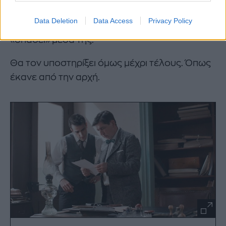
Η Κυβέλη είναι και η πρώτη που θα καταλάβε
Data Deletion
Data Access
Privacy Policy
τι έκανε ο Ρήγας και για πρώτη φορά, κάτι θα
«σπάσει» μέσα της.
Θα τον υποστηρίξει όμως μέχρι τέλους. Όπως
έκανε από την αρχή.