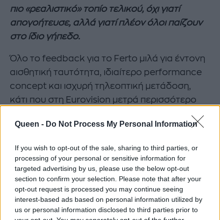
πιο «ρεαλιστικό» τοπίο τελικού, όχι γιατί
απογοήτευσε, αλλά γιατί πλέον όλοι παίζουν
στο ίδιο γήπεδο.
Όλο το feedback για το Ferto μιλά για έντονη
αισθητική ταυτότητα, ιδιαίτερο performance
concept και ισχυρή τηλεοπτική μετάδοση,
κάτι που στη Eurovision μετρά περισσότερο
από το να είσαι απλώς «καλό τραγούδι».
Queen -
Do Not Process My Personal Information
Κι αυτό είναι ίσως η μεγαλύτερη
If you wish to opt-out of the sale, sharing to third parties, or
αλλαγή της σύγχρονης Eurovision.
processing of your personal or sensitive information for
targeted advertising by us, please use the below opt-out
section to confirm your selection. Please note that after your
Παλιά περιμέναμε το Σάββατο του τελικού για
opt-out request is processed you may continue seeing
να δούμε τι θα γίνει. Οι fans παρακολουθούν
interest-based ads based on personal information utilized by
us or personal information disclosed to third parties prior to
τις πιθανότητες όπως άλλοι παρακολουθούν
your opt-out. You may separately opt-out of the further