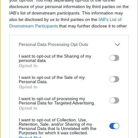
Bitcoin. Κάθε TikTok clip μπορεί να αλλάξει τη
disclosure of your personal information by third parties on the
δυναμική ενός τραγουδιού.
IAB’s list of downstream participants. This information may
also be disclosed by us to third parties on the
IAB’s List of
Η Φινλανδία παραμένει πρώτο φαβορί με
Downstream Participants
that may further disclose it to other
third parties.
περίπου 37% πιθανότητες νίκης στις
περισσότερες πλατφόρμες, όμως η Ελλάδα
Personal Data Processing Opt Outs
έχει σταθεροποιηθεί στη δεύτερη θέση με
I want to opt-out of the Sharing of my
ανοδική πορεία, αφήνοντας πίσω χώρες όπως
personal data.
Opted In
η Γαλλία και το Ισραήλ που πριν λίγες
εβδομάδες θεωρούνταν ισχυρότεροι
I want to opt-out of the Sale of my
Personal Data.
contenders.
Opted In
I want to opt-out of processing my
Και κάπως έτσι, η Eurovision του 2026
Personal Data for Targeted Advertising.
Opted In
μοιάζει να ενώνει δύο εντελώς
I want to opt-out of Collection, Use,
διαφορετικές εποχές της Ελλάδας.
Retention, Sale, and/or Sharing of my
Personal Data that Is Unrelated with the
Purposes for which it was collected.
Opted Out