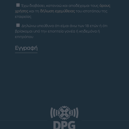
Έχω διαβάσει, κατανοώ και αποδέχομαι τους
όρους
χρήσης
και τη
δήλωση εχεμύθειας
του ιστοτόπου της
εταιρείας
Δηλώνω υπεύθυνα ότι είμαι άνω των 18 ετών ή ότι
βρίσκομαι υπό την εποπτεία γονέα ή κηδεμόνα ή
επιτρόπου
Εγγραφή