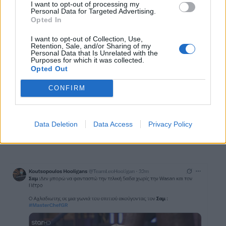
Σαμ που είχε επιτυχία στο γλυκό και έτσι πήρε
I want to opt-out of processing my
Personal Data for Targeted Advertising.
παράταση για μία εβδομάδα η αποχώρησή του
Opted In
από τον διαγωνισμό.
I want to opt-out of Collection, Use,
Retention, Sale, and/or Sharing of my
Τα spoilers δεν επιβεβαιώθηκαν στο απόλυτο.
Personal Data that Is Unrelated with the
Purposes for which it was collected.
Αλλά ότι θα φύγει ο Σαμ πριν την «μάχη των
Opted Out
μαχών», θα φύγει.
Αυτό που μας έκανε
CONFIRM
εντύπωση χθες, ήταν πως για πρώτη φορά ο
παίκτης υπερασπίστηκε τη Wasan και δήλωσε
πως δεν θα ήθελε να αποχωρήσει.
Data Deletion
Data Access
Privacy Policy
Πρωτάκουστο αυτό.