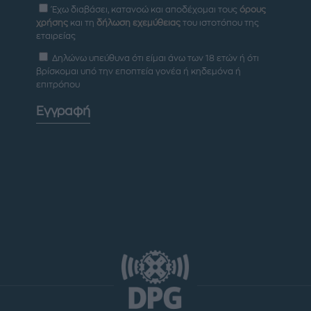
Έχω διαβάσει, κατανοώ και αποδέχομαι τους
όρους
χρήσης
και τη
δήλωση εχεμύθειας
του ιστοτόπου της
εταιρείας
Δηλώνω υπεύθυνα ότι είμαι άνω των 18 ετών ή ότι
βρίσκομαι υπό την εποπτεία γονέα ή κηδεμόνα ή
επιτρόπου
Εγγραφή