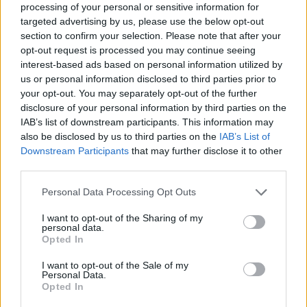
processing of your personal or sensitive information for
αποχώρηση.
targeted advertising by us, please use the below opt-out
section to confirm your selection. Please note that after your
Το πήρε ξανά κατάκαρδα και θύμωσε
- όχι
opt-out request is processed you may continue seeing
όπως την περασμένη εβδομάδα - γιατί
interest-based ads based on personal information utilized by
us or personal information disclosed to third parties prior to
περίμενε πως δεν θα τον ξαναψήφιζαν και θα
your opt-out. You may separately opt-out of the further
προτιμούσαν μόνο τον Τάσο. Αλλά το
disclosure of your personal information by third parties on the
καταχάρηκε στη συνέχεια γιατί στη δοκιμασία
IAB’s list of downstream participants. This information may
also be disclosed by us to third parties on the
IAB’s List of
αποχώρησης είχε υψηλή βαθμολογία και
Downstream Participants
that may further disclose it to other
σώθηκε.
third parties.
Personal Data Processing Opt Outs
https://www.instagram.com/reel/DYDHj0EMsA
I want to opt-out of the Sharing of my
m/
personal data.
Opted In
Ο Μιχάλης ως νικητής αρχηγός, είχε ένα
I want to opt-out of the Sale of my
πολύτιμο πλεονέκτημα για να σώσει έναν
Personal Data.
Opted In
παίκτη του
και προτίμησε αυτή τη φορά τον