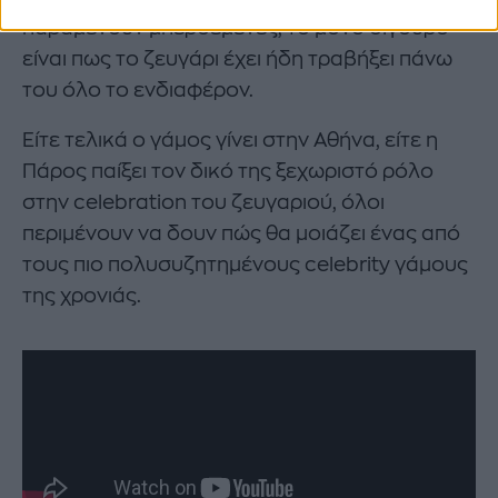
παραμένουν μπερδεμένες, το μόνο σίγουρο
είναι πως το ζευγάρι έχει ήδη τραβήξει πάνω
του όλο το ενδιαφέρον.
Είτε τελικά ο γάμος γίνει στην Αθήνα, είτε η
Πάρος παίξει τον δικό της ξεχωριστό ρόλο
στην celebration του ζευγαριού, όλοι
περιμένουν να δουν πώς θα μοιάζει ένας από
τους πιο πολυσυζητημένους celebrity γάμους
της χρονιάς.