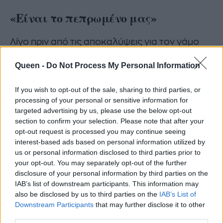
«Είναι το πεπρωμένο μας»
Λίγο πριν από τις αποκαλύψεις για τον γάμο
τους, ο Bruno Cerella είχε μιλήσει με πολύ
Queen -
Do Not Process My Personal Information
τρυφερά λόγια για την Αθηνά Οικονομάκου
στη διαδικτυακή εκπομπή της Ντορέττας
If you wish to opt-out of the sale, sharing to third parties, or
Παπαδημητρίου, αποκαλύπτοντας μάλιστα για
processing of your personal or sensitive information for
targeted advertising by us, please use the below opt-out
πρώτη φορά πώς γνωρίστηκαν.
section to confirm your selection. Please note that after your
opt-out request is processed you may continue seeing
«Μοιάζει σαν να είναι το πεπρωμένο μας. Μια
interest-based ads based on personal information utilized by
μέρα ήμουν στην Αθήνα και έβλεπα
us or personal information disclosed to third parties prior to
τηλεόραση, έψαχνα μουσική, γιατί δεν
your opt-out. You may separately opt-out of the further
disclosure of your personal information by third parties on the
καταλάβαινα τίποτα στα ελληνικά. Και έπεσα
IAB’s list of downstream participants. This information may
πάνω σε μια συνέντευξη και έγραφε Αθηνά
also be disclosed by us to third parties on the
IAB’s List of
Οικονομάκου, Δεν μπορούσα να το διαβάσω
Downstream Participants
that may further disclose it to other
third parties.
και το έβαλα στο Google Translate».