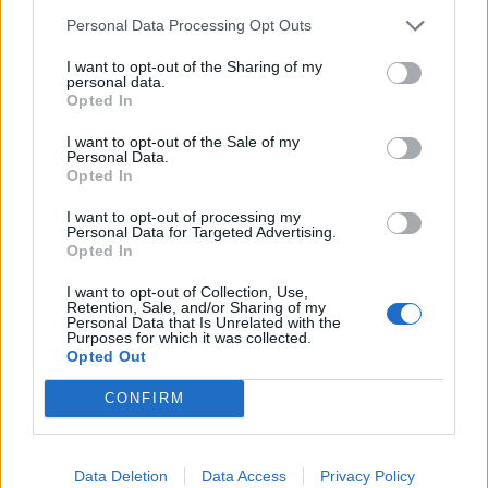
Personal Data Processing Opt Outs
Στη συνέχεια περιέγραψε πώς αποφάσισε να
I want to opt-out of the Sharing of my
της στείλει μήνυμα στα social media.
«Μετά
personal data.
από περίπου 20 ημέρες της έστειλα μήνυμα, τη
Opted In
ρώτησα πώς είναι, ότι είδα το προφίλ της, τη
I want to opt-out of the Sale of my
Personal Data.
ζωή της, τα παιδιά της. Ξεκινήσαμε να μιλάμε
Opted In
φυσιολογικά και μετά από 4 μήνες που
I want to opt-out of processing my
μιλούσαμε, γνωριστήκαμε από κοντά. Από
Personal Data for Targeted Advertising.
Opted In
εκείνη τη στιγμή και έπειτα, όλα ήταν πολύ
καθαρά και όμορφα».
I want to opt-out of Collection, Use,
Retention, Sale, and/or Sharing of my
Personal Data that Is Unrelated with the
Η Αθηνά Οικονομάκου και ο Bruno Cerella
Purposes for which it was collected.
Opted Out
φαίνεται πως διανύουν μία από τις πιο
όμορφες περιόδους της ζωής τους και πλέον
CONFIRM
μετρούν αντίστροφα για τον γάμο τους.
Παρότι οι πληροφορίες γύρω από το πού
Data Deletion
Data Access
Privacy Policy
ακριβώς θα πραγματοποιηθεί η τελετή