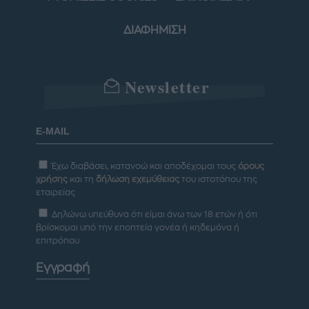
ΔΙΑΦΗΜΙΣΗ
Newsletter
Έχω διαβάσει, κατανοώ και αποδέχομαι τους
όρους
χρήσης
και τη
δήλωση εχεμύθειας
του ιστοτόπου της
εταιρείας
Δηλώνω υπεύθυνα ότι είμαι άνω των 18 ετών ή ότι
βρίσκομαι υπό την εποπτεία γονέα ή κηδεμόνα ή
επιτρόπου
Εγγραφή