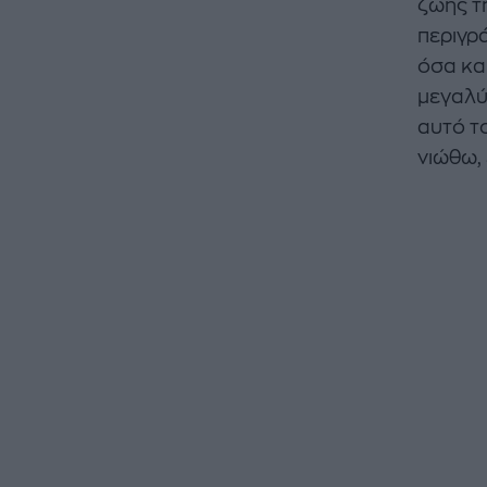
ζωής τη
περιγρά
όσα και
μεγαλύ
αυτό το
νιώθω, 