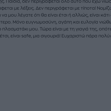
ς. Παιδιά, δεν περιγράφεται όλο αυτό που έχω νιώσ
φεται με λέξεις. Δεν περιγράφεται με τίποτα! Νομίζ
 να μου λέγατε ότι θα είναι έτσι ή αλλιώς, είναι κάτ
τερο. Μόνο ευγνωμοσύνη, αγάπη και ευλογία νιώθω
 πλασματάκι μου. Τώρα είναι με τη γιαγιά της, οπότ
έτσι, είναι safe, μια σιγουριά! Ευχαριστώ πάρα πολύ