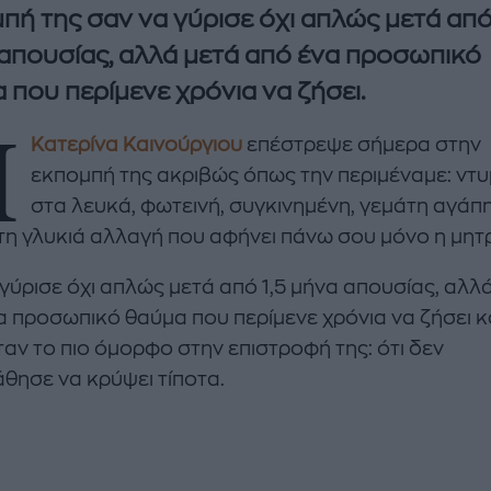
πή της σαν να γύρισε όχι απλώς μετά από 
απουσίας, αλλά μετά από ένα προσωπικό
 που περίμενε χρόνια να ζήσει.
Η
Κατερίνα Καινούργιου
επέστρεψε σήμερα στην
εκπομπή της ακριβώς όπως την περιμέναμε: ντ
στα λευκά, φωτεινή, συγκινημένη, γεμάτη αγάπη
 τη γλυκιά αλλαγή που αφήνει πάνω σου μόνο η μητ
enco's Point of View
A STORY BY KORI
ΝΘΑ ΑΠΟΣΤΟΛΟΠΟΥΛΟΥ
ΔΑΦΝΗ ΚΑΡΑΒΟΚΥΡΗ
 γύρισε όχι απλώς μετά από 1,5 μήνα απουσίας, αλλ
α προσωπικό θαύμα που περίμενε χρόνια να ζήσει κ
υτη καλοκαιρινή
Nτίνα Νικολάου: «Όταν
ταν το πιο όμορφο στην επιστροφή της: ότι δεν
ή σαλάτα με
έπαθα την πρώτη κρίση
ι, φέτα και φράουλες
πανικού νόμιζα πως θα
θησε να κρύψει τίποτα.
λατρέψετε
πεθάνω»