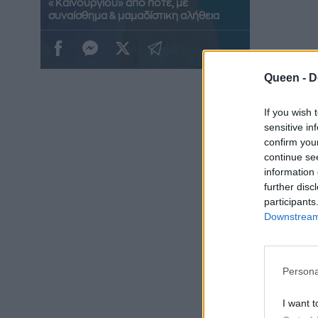
«Καινούργιου» από ποτέ, με
συναίσθημα & μαμαδίστικη αλήθεια
Queen -
D
If you wish 
sensitive in
confirm you
continue se
information 
further disc
participants
Ούτε τ
Downstream 
πρώτων
κατάλα
Persona
«Ευχαρ
I want t
αγαπημ