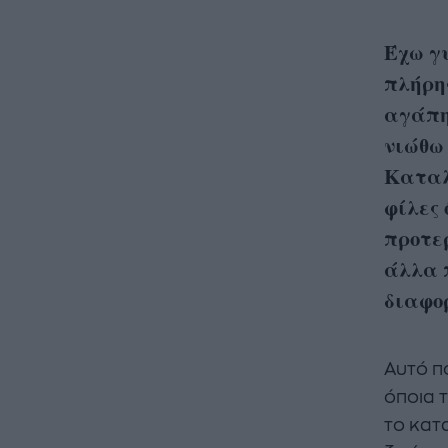
Έχω γυ
πλήρη
αγάπη
νιώθω 
Καταλ
φίλες 
προτερ
άλλα 
διαφορ
Αυτό π
όποια τ
το κατα