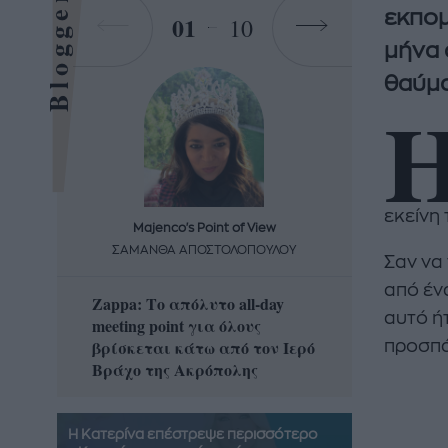
Bloggers
εκπομ
01
10
μήνα 
θαύμα
εκείνη
Majenco's Point of View
Maj
ΣΑΜΑΝΘΑ ΑΠΟΣΤΟΛΟΠΟΥΛΟΥ
ΣΑΜΑ
Σαν να
από έν
Zappa: Το απόλυτο all-day
Η απόλ
αυτό ή
meeting point για όλους
δροσερ
βρίσκεται κάτω από τον Ιερό
καρπούζ
προσπά
Βράχο της Ακρόπολης
που θα 
Η Κατερίνα επέστρεψε περισσότερο