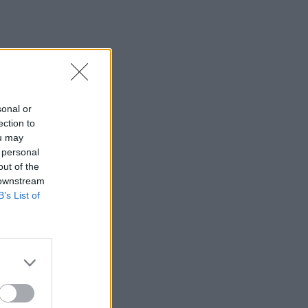
sonal or
ection to
ou may
 personal
out of the
 downstream
B’s List of
ο των
 μόλις
 της.
,
τι