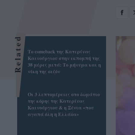
Related
Το comeback της Κατερίνας
Καινούργιου στην εκπομπή της
38 μέρες μετά: Το μήνυμα και η
νίκη της σεζόν
Οι 3 λεπτομέρειες στο δωμάτιο
της κόρης της Κατερίνας
Καινούργιου & η Ξένια «που
αγαπά όλη η Ελλάδα»