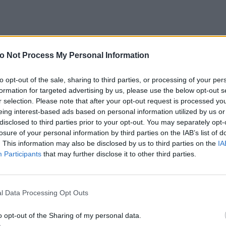
o Not Process My Personal Information
to opt-out of the sale, sharing to third parties, or processing of your per
formation for targeted advertising by us, please use the below opt-out s
r selection. Please note that after your opt-out request is processed y
eing interest-based ads based on personal information utilized by us or
disclosed to third parties prior to your opt-out. You may separately opt-
losure of your personal information by third parties on the IAB’s list of
. This information may also be disclosed by us to third parties on the
IA
η συγκίνηση, ούτε την ευγνωμοσύνη, ούτε τον φόβ
Participants
that may further disclose it to other third parties.
 ημερών, ούτε εκείνο το βλέμμα μιας γυναίκας που
βε πως η καρδιά της πλέον χτυπά έξω από το σώμα
l Data Processing Opt Outs
ιστώ πάρα πολύ! Λοιπόν Αχ! Να πω. Καλή σας ημέρα
o opt-out of the Sharing of my personal data.
ένοι μου τηλεθεατές! Ευχαριστώ πάρα πολύ! Καλέ, 