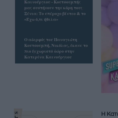
Καινούργιου - Κουτσουμπής
μας συστήνουν την κόρη τους
Ξένια: Το υπέροχο βίντεο & το
«Έχω ό,τι ήθελα»
Ο αδερφός του Παναγιώτη
Κουτσουμπή, Νικόλας, έκανε το
πιο ξεχωριστό δώρο στην
Κατερίνα Καινούργιου
Η Κατ