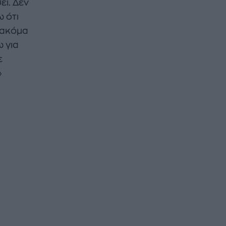
ει. Δεν
ω ότι
ι ακόμα
 για
ε
»