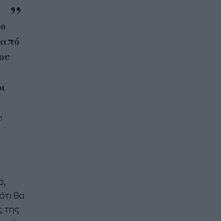
σο
 από
ου
οι
ν
ά,
ότι θα
ς της