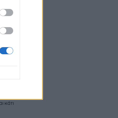
αφείο!
α πω;
μισης
ες
θα
πολύ το
νειά
κόμα,
α μην
 δεν
οι
έργεια
αι κάτι