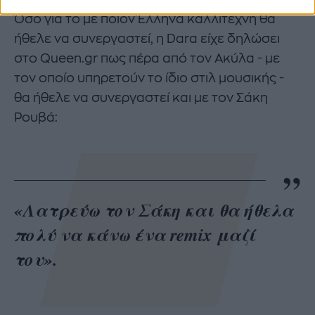
Όσο για το με ποιον Έλληνα καλλιτέχνη θα
ήθελε να συνεργαστεί, η Dara είχε δηλώσει
στο Queen.gr πως πέρα από τον Ακύλα - με
τον οποίο υπηρετούν το ίδιο στιλ μουσικής -
θα ήθελε να συνεργαστεί και με τον Σάκη
Ρουβά:
«Λατρεύω τον Σάκη και θα ήθελα
πολύ να κάνω ένα remix μαζί
του».