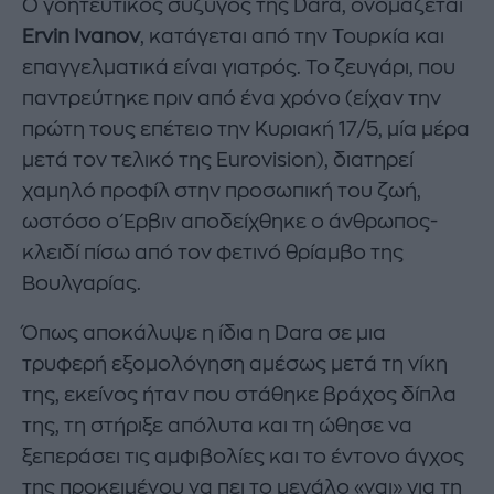
Ο γοητευτικός σύζυγος της Dara, ονομάζεται
Ervin Ivanov
, κατάγεται από την Τουρκία και
επαγγελματικά είναι γιατρός. Το ζευγάρι, που
παντρεύτηκε πριν από ένα χρόνο (είχαν την
πρώτη τους επέτειο την Κυριακή 17/5, μία μέρα
μετά τον τελικό της Eurovision), διατηρεί
χαμηλό προφίλ στην προσωπική του ζωή,
ωστόσο ο Έρβιν αποδείχθηκε ο άνθρωπος-
κλειδί πίσω από τον φετινό θρίαμβο της
Βουλγαρίας.
Όπως αποκάλυψε η ίδια η Dara σε μια
τρυφερή εξομολόγηση αμέσως μετά τη νίκη
της, εκείνος ήταν που στάθηκε βράχος δίπλα
της, τη στήριξε απόλυτα και τη ώθησε να
ξεπεράσει τις αμφιβολίες και το έντονο άγχος
της προκειμένου να πει το μεγάλο «ναι» για τη