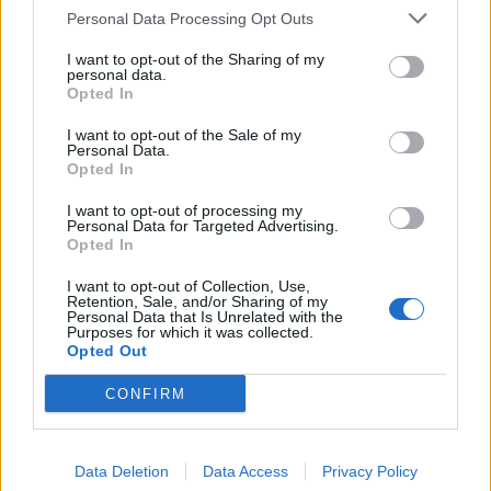
Personal Data Processing Opt Outs
μου δύναμη που χρειαζόμουν. Που ξέρω
I want to opt-out of the Sharing of my
ότι την έχω μέσα μου, αλλά ξέρεις όταν
personal data.
Opted In
είσαι σε αυτή τη θέση - δεν ξέρω αν έχεις
νιώσει ποτέ αγχωμένη - το Bangaranga με
I want to opt-out of the Sale of my
Personal Data.
βοήθησε να το ξεπεράσω.
Opted In
I want to opt-out of processing my
Personal Data for Targeted Advertising.
Opted In
I want to opt-out of Collection, Use,
Retention, Sale, and/or Sharing of my
Personal Data that Is Unrelated with the
Purposes for which it was collected.
Opted Out
CONFIRM
«Λατρεύω τον Σάκη»
Data Deletion
Data Access
Privacy Policy