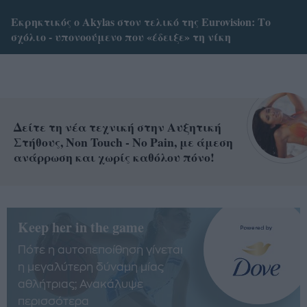
Εκρηκτικός ο Akylas στον τελικό της Eurovision: Tο
σχόλιο - υπονοούμενο που «έδειξε» τη νίκη
Δείτε τη νέα τεχνική στην Αυξητική
Στήθους, Non Touch - No Pain, με άμεση
ανάρρωση και χωρίς καθόλου πόνο!
Keep her in the game
Πότε η αυτοπεποίθηση γίνεται
η μεγαλύτερη δύναμη μίας
αθλήτριας; Ανακάλυψε
περισσότερα