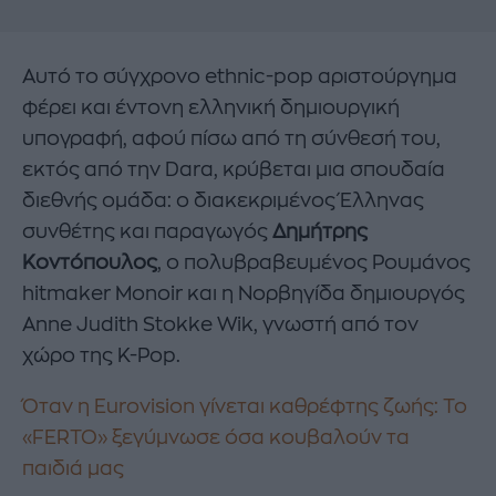
Αυτό το σύγχρονο ethnic-pop αριστούργημα
φέρει και έντονη ελληνική δημιουργική
υπογραφή, αφού πίσω από τη σύνθεσή του,
εκτός από την Dara, κρύβεται μια σπουδαία
διεθνής ομάδα: ο διακεκριμένος Έλληνας
συνθέτης και παραγωγός
Δημήτρης
Κοντόπουλος
, ο πολυβραβευμένος Ρουμάνος
hitmaker Monoir και η Νορβηγίδα δημιουργός
Anne Judith Stokke Wik, γνωστή από τον
χώρο της K-Pop.
Όταν η Eurovision γίνεται καθρέφτης ζωής: Το
«FERTO» ξεγύμνωσε όσα κουβαλούν τα
παιδιά μας