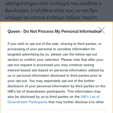
«Bangaranga» από τη στιγμή που κέρδισε η
Βουλγαρία. Η αλήθεια είναι πως αν και δεν
υπάρχει σε κάποιο επίσημο λεξικό, παρότι
προέρχεται από την Τζαμαϊκανή αργκό για να
Queen -
Do Not Process My Personal Information
περιγράψει μια κατάσταση έντασης με θετικό
πρόσιμο, για την Dara ήταν κάτι περισσότερο
If you wish to opt-out of the sale, sharing to third parties, or
αφού την έκανε να βρει την εσωτερική
processing of your personal or sensitive information for
δύναμη που έψαχνε.
targeted advertising by us, please use the below opt-out
section to confirm your selection. Please note that after your
opt-out request is processed you may continue seeing
interest-based ads based on personal information utilized by
Το Bangaranga με τρεις λέξεις είναι
us or personal information disclosed to third parties prior to
προκλητικό, με ενέργεια, αιώνιο banger.
your opt-out. You may separately opt-out of the further
disclosure of your personal information by third parties on the
Όταν γράψαμε το Bangaranga, ήμουν πολύ
IAB’s list of downstream participants. This information may
χάλια συναισθηματικά. Ήμουν πολύ
also be disclosed by us to third parties on the
IAB’s List of
Downstream Participants
that may further disclose it to other
πεσμένη και αγχωμένη και με βοήθησε να
third parties.
το παλέψω και να νιώσω την εσωτερική