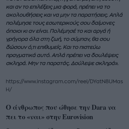
και αν το επιλέξεις μια φορά, πρέπει να το
ακολουθήσεις και να μην τα παρατήσεις. Απλά
πολέμησε τους εσωτερικούς σου δαίμονες
όποιοι κι αν είναι. Πολέμησέ το και αργά ή
γρήγορα όλα στη ζωή, το σύμπαν, θα σου
δώσουν ό,τι επιθυμείς. Και το πιστεύω
πραγματικά αυτό. Απλά πρέπει να δουλέψεις
σκληρά. Μην τα παρατάς. Δούλεψε σκληρά».
https://www.instagram.com/reel/DYatN8UMas
H/
Ο άνθρωπος που ώθησε την Dara να
πει το «ναι» στην Eurovision