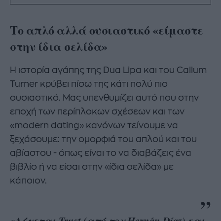
Το απλό αλλά ουσιαστικό «είμαστε
στην ίδια σελίδα»
Η ιστορία αγάπης της Dua Lipa και του Callum
Turner κρύβει πίσω της κάτι πολύ πιο
ουσιαστικό. Μας υπενθυμίζει αυτό που στην
εποχή των περίπλοκων σχέσεων και των
«modern dating» κανόνων τείνουμε να
ξεχάσουμε: την ομορφιά του απλού και του
αβίαστου - όπως είναι το να διαβάζεις ένα
βιβλίο ή να είσαι στην «ίδια σελίδα» με
κάποιον.
«Λέγεται Trust (από τον Hernán Díaz) και