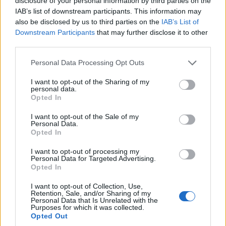
disclosure of your personal information by third parties on the
IAB’s list of downstream participants. This information may
also be disclosed by us to third parties on the
IAB’s List of
Downstream Participants
that may further disclose it to other
third parties.
Personal Data Processing Opt Outs
I want to opt-out of the Sharing of my
personal data.
Opted In
01
08
I want to opt-out of the Sale of my
Personal Data.
Opted In
I want to opt-out of processing my
Ένας γάμος βγαλμένος από editorial
Personal Data for Targeted Advertising.
Opted In
μόδας
I want to opt-out of Collection, Use,
Retention, Sale, and/or Sharing of my
Aν μη τι άλλο πάντως, ο γάμος της Dua Lipa
Personal Data that Is Unrelated with the
Purposes for which it was collected.
είχε πολύ ενδιαφέρον και από στιλιστικής
Opted Out
απόψεως αφού η νύφη έκλεψε τις