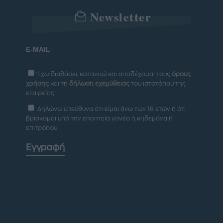
Newsletter
Έχω διαβάσει, κατανοώ και αποδέχομαι τους
όρους
χρήσης
και τη
δήλωση εχεμύθειας
του ιστοτόπου της
εταιρείας
Δηλώνω υπεύθυνα ότι είμαι άνω των 18 ετών ή ότι
βρίσκομαι υπό την εποπτεία γονέα ή κηδεμόνα ή
επιτρόπου
Εγγραφή