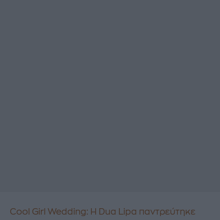
Cool Girl Wedding: Η Dua Lipa παντρεύτηκε