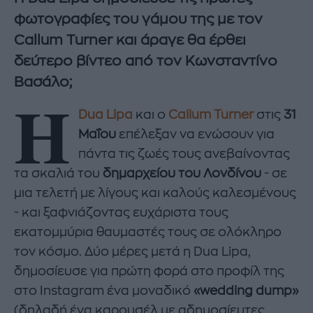
φωτογραφίες του γάμου της με τον
Callum Turner και άραγε θα έρθει
δεύτερο βίντεο από τον Κωνσταντίνο
Βασάλο;
Η
Dua Lipa
και ο
Callum Turner
στις
31
Μαΐου
επέλεξαν να ενώσουν για
πάντα τις ζωές τους ανεβαίνοντας
τα σκαλιά του
δημαρχείου του Λονδίνου
- σε
μια τελετή με λίγους και καλούς καλεσμένους
- και ξαφνιάζοντας ευχάριστα τους
εκατομμύρια θαυμαστές τους σε ολόκληρο
τον κόσμο. Δύο μέρες μετά η Dua Lipa,
δημοσίευσε για πρώτη φορά στο προφίλ της
στο Instagram ένα μοναδικό
«wedding dump»
(δηλαδή ένα καρουσέλ με αδημοσίευτες