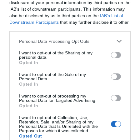
disclosure of your personal information by third parties on the
IAB’s list of downstream participants. This information may
also be disclosed by us to third parties on the
IAB’s List of
Downstream Participants
that may further disclose it to other
third parties.
Personal Data Processing Opt Outs
I want to opt-out of the Sharing of my
personal data.
Opted In
I want to opt-out of the Sale of my
Personal Data.
Opted In
Το να μην σωπαίνουμε πια σε τέτοια σχόλια
I want to opt-out of processing my
Personal Data for Targeted Advertising.
είναι η αρχή για να αλλάξουν τα πράγματα κι
Opted In
αυτό αφορά κάθε γυναίκα που έχει βαρεθεί να
I want to opt-out of Collection, Use,
απολογείται για την εικόνα, τα κιλά ή την
Retention, Sale, and/or Sharing of my
Personal Data that Is Unrelated with the
ηλικία της. Σήμερα, το πραγματικά όμορφο
Purposes for which it was collected.
Opted Out
είναι να είσαι ο εαυτός σου, να στηρίζουμε η