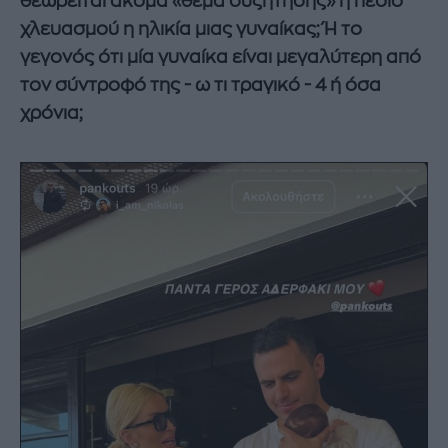
θεωρείται ακόμα «θέμα συζήτησης» ή πεδίο
χλευασμού η ηλικία μιας γυναίκας; Ή το
γεγονός ότι μία γυναίκα είναι μεγαλύτερη από
τον σύντροφό της - ω τι τραγικό - 4 ή όσα
χρόνια;