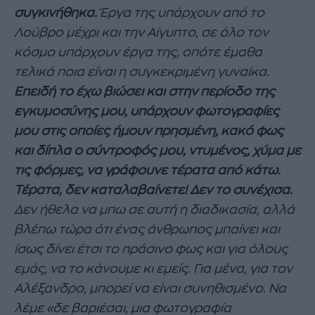
συγκινήθηκα.
Έργα της υπάρχουν από το
Λούβρο μέχρι και την Αίγυπτο, σε όλο τον
κόσμο υπάρχουν έργα της, οπότε έμαθα
τελικά ποια είναι η συγκεκριμένη γυναίκα.
Επειδή το έχω βιώσει και
στην περίοδο της
εγκυμοσύνης μου, υπάρχουν φωτογραφίες
μου στις οποίες ήμουν πρησμένη, κακό φως
και δίπλα ο σύντροφός μου, ντυμένος, χύμα με
τις φόρμες, να γράφουνε τέρατα από κάτω.
Τέρατα, δεν καταλαβαίνετε! Δεν το συνέχισα.
Δεν ήθελα να μπω σε αυτή η διαδικασία, αλλά
βλέπω τώρα ότι ένας άνθρωπος μπαίνει και
ίσως δίνει έτσι το πράσινο φως και για όλους
εμάς, να το κάνουμε κι εμείς
.
Για μένα, για τον
Αλέξανδρο, μπορεί να είναι συνηθισμένο. Να
λέμε «δε βαριέσαι, μια φωτογραφία