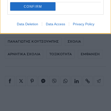
μία την άλλη και να είμαστε με όποιον
CONFIRM
θέλουμε, χωρίς να ζητάμε την άδεια κανενός.
Data Deletion
Data Access
Privacy Policy
ΚΑΤΕΡΙΝΑ ΚΑΙΝΟΥΡΓΙΟΥ
ΠΑΝΑΓΙΩΤΗΣ ΚΟΥΤΣΟΥΜΠΗΣ
ΣΧΟΛΙΑ
ΑΡΝΗΤΙΚΑ ΣΧΟΛΙΑ
ΤΟΞΙΚΟΤΗΤΑ
ΕΜΦΑΝΙΣΗ