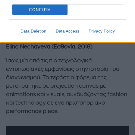
CONFIRM
Data Deletion
Data Access
Privacy Policy
Elina Nechayeva (Εσθονία, 2018)
Ίσως μία από τις πιο τεχνολογικά
εντυπωσιακές εμφανίσεις στην ιστορία του
διαγωνισμού. Το τεράστιο φόρεμά της
μετατράπηκε σε projection canvas με
animations και visuals, συνδυάζοντας fashion
και technology σε ένα πρωτοποριακό
performance piece.