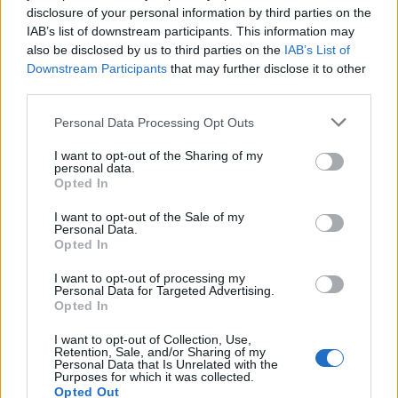
disclosure of your personal information by third parties on the
IAB’s list of downstream participants. This information may
also be disclosed by us to third parties on the
IAB’s List of
Downstream Participants
that may further disclose it to other
third parties.
Personal Data Processing Opt Outs
Verka Serduchka (Ουκρανία, 2007)
I want to opt-out of the Sharing of my
personal data.
Opted In
Ασημί, υπερβολική και απόλυτα camp. Η Verka
Serduchka απέδειξε πως η Eurovision αγαπά
I want to opt-out of the Sale of my
Personal Data.
τη μόδα που δεν παίρνει τον εαυτό της
Opted In
υπερβολικά σοβαρά. Το metallic outfit και το
I want to opt-out of processing my
χαρακτηριστικό αστέρι στο κεφάλι έγιναν
Personal Data for Targeted Advertising.
Opted In
instantly legendary.
I want to opt-out of Collection, Use,
Retention, Sale, and/or Sharing of my
Personal Data that Is Unrelated with the
Purposes for which it was collected.
Opted Out