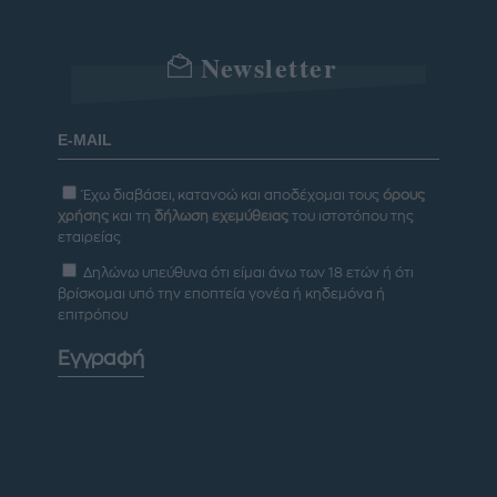
Newsletter
Έχω διαβάσει, κατανοώ και αποδέχομαι τους
όρους
χρήσης
και τη
δήλωση εχεμύθειας
του ιστοτόπου της
εταιρείας
Δηλώνω υπεύθυνα ότι είμαι άνω των 18 ετών ή ότι
βρίσκομαι υπό την εποπτεία γονέα ή κηδεμόνα ή
επιτρόπου
Εγγραφή