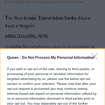
& η άνοδος στα στοιχήματα μετά το jury show
Τα πιο iconic Eurovision looks όλων
των εποχών
ABBA (Σουηδία, 1974)
Οι ABBA δεν κέρδισαν μόνο τη Eurovision με
το Waterloo,καθόρισαν και μια ολόκληρη
Queen -
Do Not Process My Personal Information
fashion εποχή. Οι glam στολές με μεταλλικές
λεπτομέρειες, οι βελούδινες υφές, οι μπότες
If you wish to opt-out of the sale, sharing to third parties, or
μέχρι το γόνατο και οι θεατρικές σιλουέτες
processing of your personal or sensitive information for
targeted advertising by us, please use the below opt-out
έγιναν pop culture icons και συνεχίζουν να
section to confirm your selection. Please note that after your
εμπνέουν designers μέχρι και σήμερα.
opt-out request is processed you may continue seeing
interest-based ads based on personal information utilized by
us or personal information disclosed to third parties prior to
your opt-out. You may separately opt-out of the further