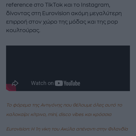
reference στο TikTok και το Instagram,
δίνοντας στη Eurovision ακόμη μεγαλύτερη
επιρροή στον χώρο της μόδας και της pop
κουλτούρας.
To φόρεμα της Αντιγόνης που θέλουμε όλες αυτό το
καλοκαίρι: κίτρινο, mini, disco vibes και κρόσσια
Eurovision: Η 1η νίκη του Ακύλα απέναντι στην Φιλανδία