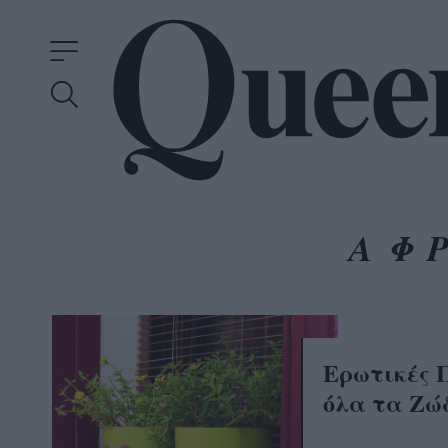
ΑΦ
Ερωτικές 
όλα τα Ζώδ