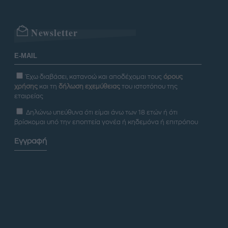
Newsletter
Έχω διαβάσει, κατανοώ και αποδέχομαι τους
όρους
χρήσης
και τη
δήλωση εχεμύθειας
του ιστοτόπου της
εταιρείας
Δηλώνω υπεύθυνα ότι είμαι άνω των 18 ετών ή ότι
βρίσκομαι υπό την εποπτεία γονέα ή κηδεμόνα ή επιτρόπου
Εγγραφή