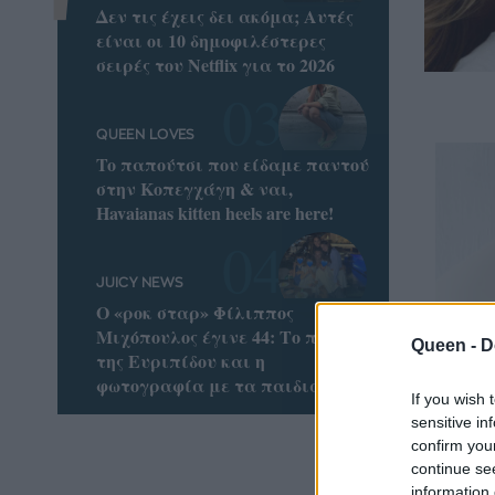
Δεν τις έχεις δει ακόμα; Αυτές
είναι οι 10 δημοφιλέστερες
σειρές του Netflix για το 2026
QUEEN LOVES
To παπούτσι που είδαμε παντού
στην Κοπεγχάγη & ναι,
Havaianas kitten heels are here!
JUICY NEWS
Ο «ροκ σταρ» Φίλιππος
Μιχόπουλος έγινε 44: Το ποστ
Queen -
D
της Ευριπίδου και η
φωτογραφία με τα παιδιά τους
If you wish 
sensitive in
confirm you
Ερωτικ
continue se
όλα τα
information 