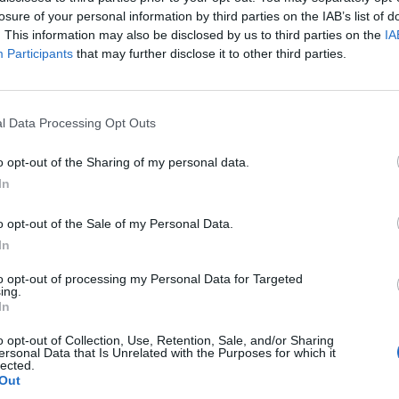
losure of your personal information by third parties on the IAB’s list of
. This information may also be disclosed by us to third parties on the
IA
Participants
that may further disclose it to other third parties.
l Data Processing Opt Outs
o opt-out of the Sharing of my personal data.
In
o opt-out of the Sale of my Personal Data.
In
to opt-out of processing my Personal Data for Targeted
ing.
In
τη στον Κριό: Ξέρεις
Αφροδίτη στον Κριό:
χνει αυτό για εσένα;
σε ποιον τομέα σε ευν
o opt-out of Collection, Use, Retention, Sale, and/or Sharing
ersonal Data that Is Unrelated with the Purposes for which it
lected.
Out