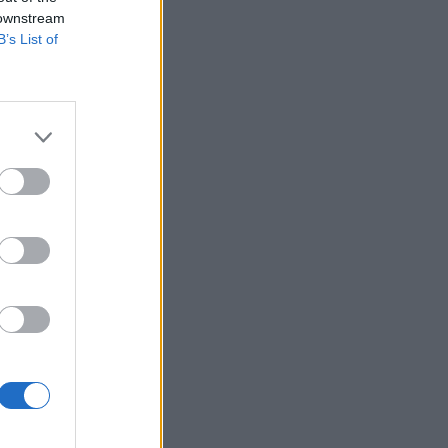
 downstream
B’s List of
 Μάθε
οεί!