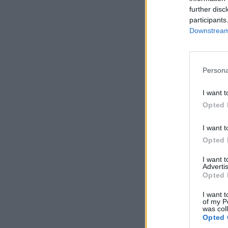
further disc
participants
Downstream 
Persona
I want t
Opted 
I want t
Opted 
I want 
Advertis
Opted 
Αφροδί
τι δεί
I want t
of my P
was col
Opted 