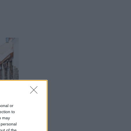
sonal or
ection to
ou may
 για
 personal
out of the