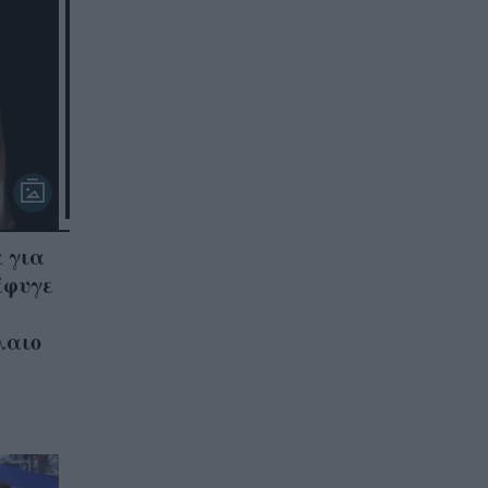
 για
έφυγε
λαιο