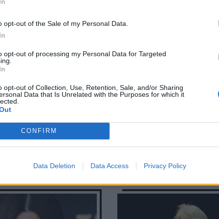
In
o opt-out of the Sale of my Personal Data.
In
vinsky: Έφυγε από τη
to opt-out of processing my Personal Data for Targeted
ing.
τα 50 του ο Γάλλος
In
υργός του θρυλικού
o opt-out of Collection, Use, Retention, Sale, and/or Sharing
ersonal Data that Is Unrelated with the Purposes for which it
tcall»
lected.
Out
CONFIRM
Data Deletion
Data Access
Privacy Policy