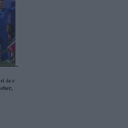
τά δεν
eber,