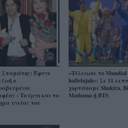
ς Σταμάτης: Έφυγε
«Τέλειωσε το Mundial
 ζωή ο
hallelujah»: Σε 11 λεπ
ραβευμένος
χορτάσαμε Shakira, Bi
φέας - Το έργο και το
Madonna ή BTS
ημα υγείας του