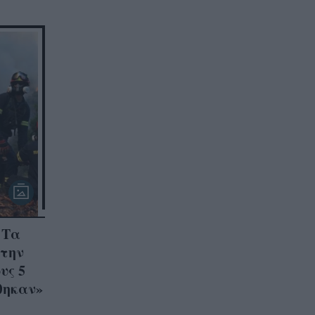
 Τα
 την
υς 5
θηκαν»