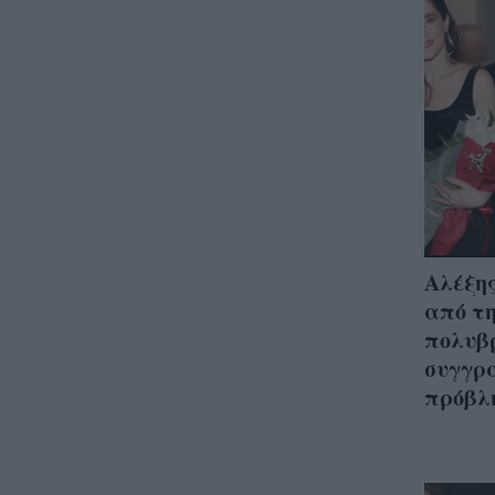
Αλέξη
από τη
πολυβ
συγγρα
πρόβλ