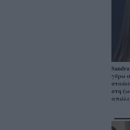
Sandra
γύρω α
σταδι
στη ζω
απώλε