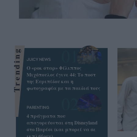
Trending
JUICY NEWS
Ο «ροκ σταρ» Φίλιππος
Μιχόπουλος έγινε 44: Το ποστ
της Ευριπίδου και η
φωτογραφία με τα παιδιά τους
PARENTING
4 πράγματα που
απαγορεύονται στη Disneyland
στο Παρίσι (και μπορεί να σε
εκπλήξουν)