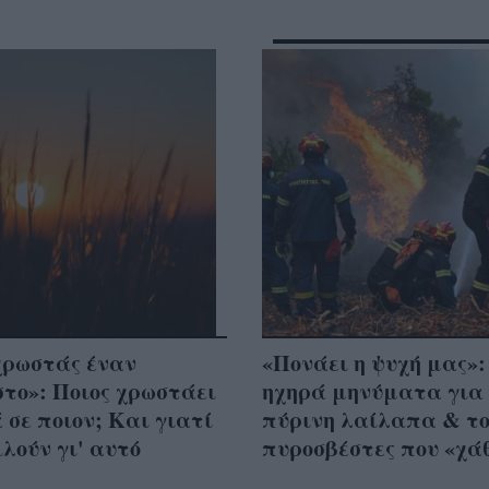
χρωστάς έναν
«Πονάει η ψυχή μας»:
το»: Ποιος χρωστάει
ηχηρά μηνύματα για
 σε ποιον; Και γιατί
πύρινη λαίλαπα & το
ιλούν γι' αυτό
πυροσβέστες που «χά