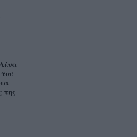
»
 Λένα
 του
νια
ς της