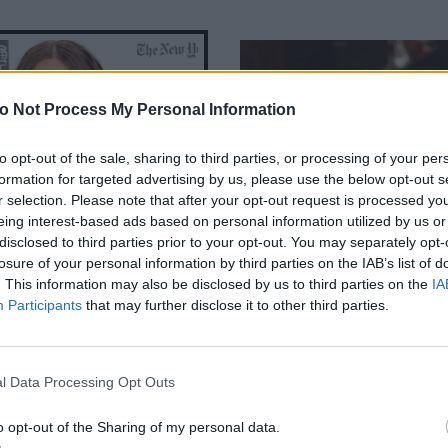
o Not Process My Personal Information
to opt-out of the sale, sharing to third parties, or processing of your per
jenco's Point of View
A STORY BY KORI
formation for targeted advertising by us, please use the below opt-out s
ΝΘΑ ΑΠΟΣΤΟΛΟΠΟΥΛΟΥ
ΔΑΦΝΗ ΚΑΡΑΒΟΚΥΡΗ
r selection. Please note that after your opt-out request is processed y
eing interest-based ads based on personal information utilized by us or
disclosed to third parties prior to your opt-out. You may separately opt-
υτη καλοκαιρινή
Nτίνα Νικολάου: «Όταν
losure of your personal information by third parties on the IAB’s list of
 σαλάτα με καρπούζι,
έπαθα την πρώτη κρίση
. This information may also be disclosed by us to third parties on the
IA
ι φράουλες που θα
πανικού νόμιζα πως θα
Participants
that may further disclose it to other third parties.
ετε
πεθάνω»
Leto: Νέες σοβαρές
Οι τραγουδιστές αντ
ελίες από γυναίκες
& στηρίζουν τον Μα
κιμαντέρ του BBC
Μητσιά: Η ταπεινωτ
l Data Processing Opt Outs
απαγόρευση στο έτος
Χατζιδάκι
o opt-out of the Sharing of my personal data.