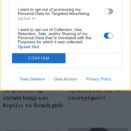
I want to opt-out of processing my
Personal Data for Targeted Advertising.
Opted In
I want to opt-out of Collection, Use,
Retention, Sale, and/or Sharing of my
Personal Data that Is Unrelated with the
Purposes for which it was collected.
Opted Out
CONFIRM
Η Κατερίνα
Wispy bangs: Οι
Data Deletion
Data Access
Privacy Policy
Καινούργιου έκοψε
grunge αφέλειες από
τα μαλλιά της
τη δεκαετία του 70'
curtain bangs και
επιστρέφουν!
θυμίζει τα french girls