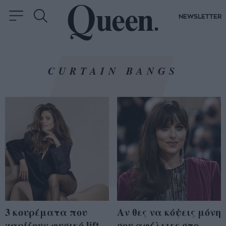
NEWSLETTER
CURTAIN BANGS
3 κουρέματα που
Αν θες να κόψεις μόνη
χαρίζουν φυσικό lift
σου αφέλειες στο