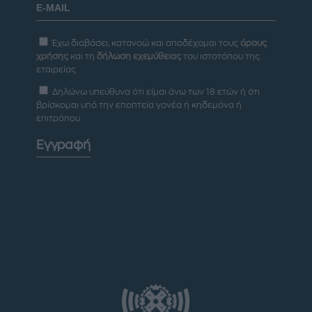
Έχω διαβάσει, κατανοώ και αποδέχομαι τους
όρους
χρήσης
και τη
δήλωση εχεμύθειας
του ιστοτόπου της
εταιρείας
Δηλώνω υπεύθυνα ότι είμαι άνω των 18 ετών ή ότι
βρίσκομαι υπό την εποπτεία γονέα ή κηδεμόνα ή
επιτρόπου
Εγγραφή