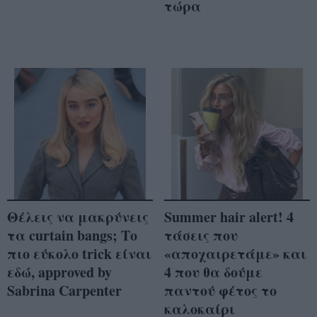
τώρα
Θέλεις να μακρύνεις
Summer hair alert! 4
τα curtain bangs; Το
τάσεις που
πιο εύκολο trick είναι
«αποχαιρετάμε» και
εδώ, approved by
4 που θα δούμε
Sabrina Carpenter
παντού φέτος το
καλοκαίρι