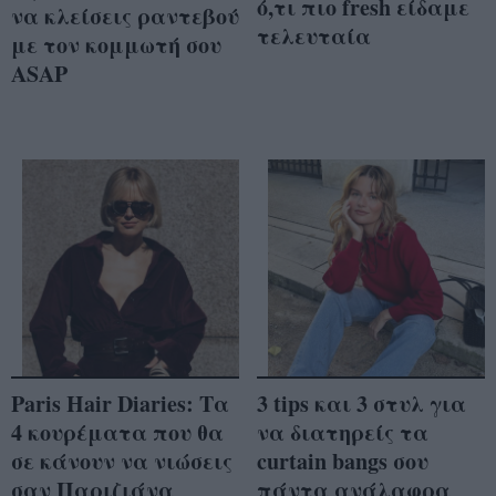
ό,τι πιο fresh είδαμε
να κλείσεις ραντεβού
τελευταία
με τον κομμωτή σου
ASAP
Paris Hair Diaries: Τα
3 tips και 3 στυλ για
4 κουρέματα που θα
να διατηρείς τα
σε κάνουν να νιώσεις
curtain bangs σου
σαν Παριζιάνα
πάντα ανάλαφρα