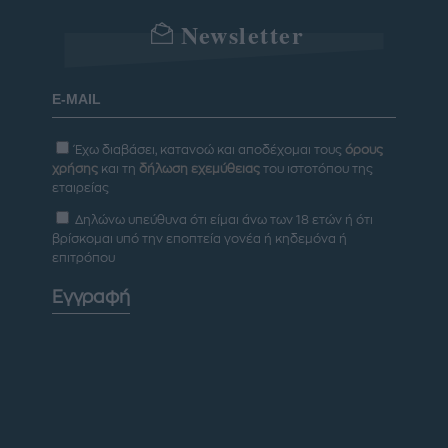
Newsletter
Έχω διαβάσει, κατανοώ και αποδέχομαι τους
όρους
χρήσης
και τη
δήλωση εχεμύθειας
του ιστοτόπου της
εταιρείας
Δηλώνω υπεύθυνα ότι είμαι άνω των 18 ετών ή ότι
βρίσκομαι υπό την εποπτεία γονέα ή κηδεμόνα ή
επιτρόπου
Εγγραφή