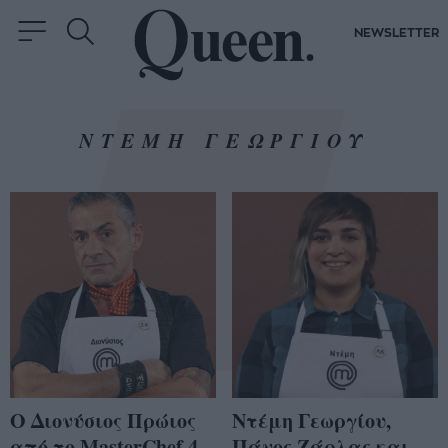
NEWSLETTER
ΝΤΕΜΗ ΓΕΩΡΓΙΟΥ
Ο Διονύσιος Πρώιος
Nτέμη Γεωργίου,
από το MasterChef 4
Πάνος Ζάρλας και