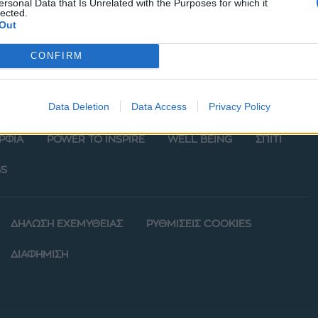
ersonal Data that Is Unrelated with the Purposes for which it
lected.
Out
CONFIRM
Data Deletion
Data Access
Privacy Policy
ΡΦΙΑ
POWER TO INSPIRE
WELL BEING
ΣΠΙΤΙ
S
ΔΗΛΩΣΗ ΕΧΕΜΥΘΕΙΑΣ
ΡΥΘΜΙΣΕΙΣ COOKIES
ΔΙΑΦΗΜΙΣΗ