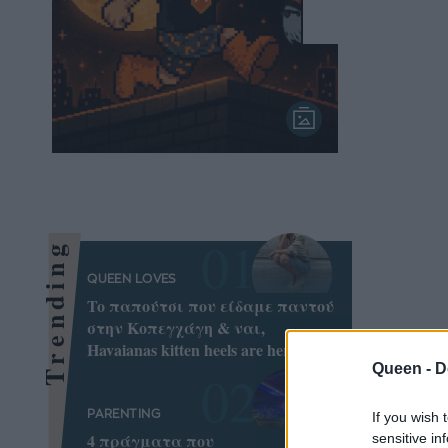
Trending
QUEEN LOVES
To παπούτσι που είδαμε παντού
στην Κοπεγχάγη & ναι,
Havaianas kitten heels are here!
Queen -
D
PARENTING
If you wish 
4 πράγματα που
sensitive in