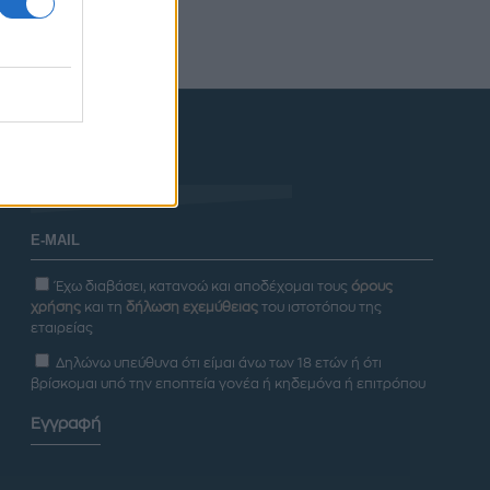
Newsletter
Έχω διαβάσει, κατανοώ και αποδέχομαι τους
όρους
χρήσης
και τη
δήλωση εχεμύθειας
του ιστοτόπου της
εταιρείας
Δηλώνω υπεύθυνα ότι είμαι άνω των 18 ετών ή ότι
βρίσκομαι υπό την εποπτεία γονέα ή κηδεμόνα ή επιτρόπου
Εγγραφή