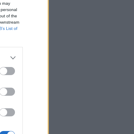
ou may
 personal
out of the
 downstream
B’s List of