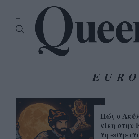
EURO
Πώς ο Ακύλ
νίκη στην E
τη «στρατη