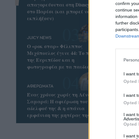
confirm you
απαγορεύονται στη Disneyland
continue se
στο Παρίσι (και μπορεί να σε
information 
εκπλήξουν)
further disc
participants
Downstream 
JUICY NEWS
Ο «ροκ σταρ» Φίλιππος
Μιχόπουλος έγινε 44: Το ποστ
της Ευριπίδου και η
Persona
φωτογραφία με τα παιδιά τους
I want t
Opted 
ΑΦΙΕΡΩΜΑΤΑ
Ένας χρόνος χωρίς τη Λένα
I want t
Σαμαρά: Η αφιέρωση του
Opted 
αδελφού της & η σπάνια
εμφάνιση της μητέρας της
I want 
Advertis
Opted 
I want t