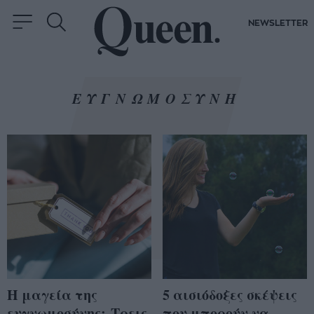
NEWSLETTER
ΕΥΓΝΩΜΟΣΥΝΗ
Η μαγεία της
5 αισιόδοξες σκέψεις
ευγνωμοσύνης: Τρεις
που μπορούν να