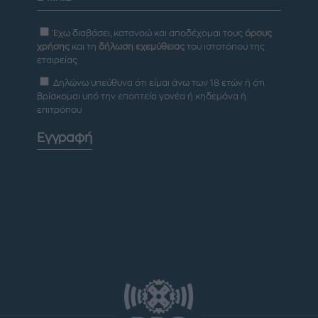
Έχω διαβάσει, κατανοώ και αποδέχομαι τους
όρους
χρήσης
και τη
δήλωση εχεμύθειας
του ιστοτόπου της
εταιρείας
Δηλώνω υπεύθυνα ότι είμαι άνω των 18 ετών ή ότι
βρίσκομαι υπό την εποπτεία γονέα ή κηδεμόνα ή
επιτρόπου
Εγγραφή