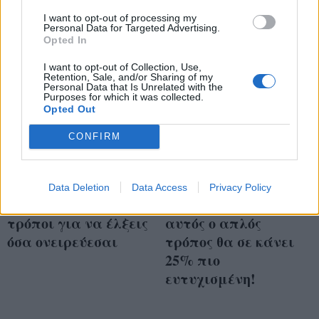
I want to opt-out of processing my
Personal Data for Targeted Advertising.
Opted In
I want to opt-out of Collection, Use,
Retention, Sale, and/or Sharing of my
Personal Data that Is Unrelated with the
Purposes for which it was collected.
Opted Out
CONFIRM
Data Deletion
Data Access
Privacy Policy
Νόμος της έλξης: 5+1
Κι όμως πιάνει:
τρόποι για να έλξεις
αυτός ο απλός
όσα ονειρεύεσαι
τρόπος θα σε κάνει
25% πιο
ευτυχισμένη!