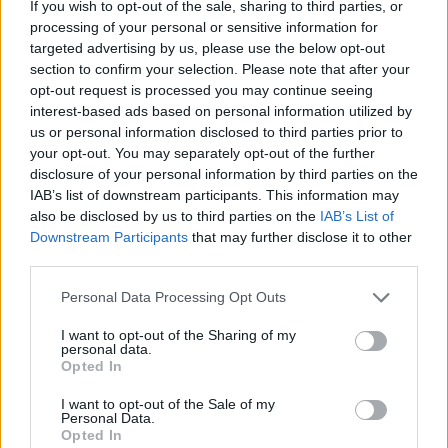
Oprah Winfrey και
If you wish to opt-out of the sale, sharing to third parties, or
processing of your personal or sensitive information for
τον Deepak Chopra!
targeted advertising by us, please use the below opt-out
section to confirm your selection. Please note that after your
opt-out request is processed you may continue seeing
interest-based ads based on personal information utilized by
us or personal information disclosed to third parties prior to
your opt-out. You may separately opt-out of the further
disclosure of your personal information by third parties on the
IAB’s list of downstream participants. This information may
also be disclosed by us to third parties on the
IAB’s List of
Downstream Participants
that may further disclose it to other
third parties.
Personal Data Processing Opt Outs
Πόσο εκτιμάς αυτά
«Άγιε Βασίλη θέλω
I want to opt-out of the Sharing of my
personal data.
που έχεις; Κάνε το
iPhone!»: Πώς να
Opted In
τεστ για να μάθεις!
διαχειριστείτε τα
I want to opt-out of the Sale of my
θέλω των παιδιών
Personal Data.
σας στις γιορτές!
Opted In