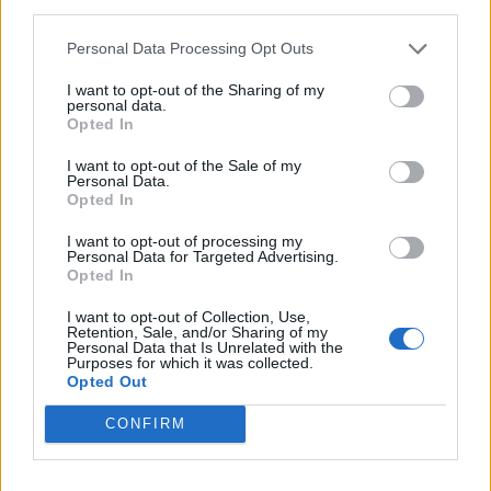
third parties.
Personal Data Processing Opt Outs
I want to opt-out of the Sharing of my
personal data.
Opted In
I want to opt-out of the Sale of my
Personal Data.
Opted In
Δείτε τη 19χρονη
I want to opt-out of processing my
κοπέλα που
Personal Data for Targeted Advertising.
παρηγορεί τον Oscar
Opted In
Pistorius μετά τη
I want to opt-out of Collection, Use,
δολοφονία της πρώην
Retention, Sale, and/or Sharing of my
Personal Data that Is Unrelated with the
του
Purposes for which it was collected.
Opted Out
CONFIRM