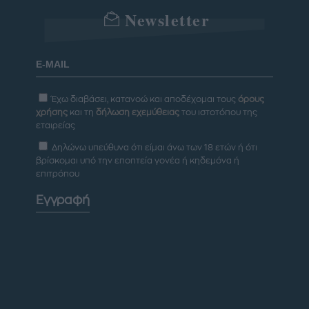
Newsletter
Έχω διαβάσει, κατανοώ και αποδέχομαι τους
όρους
χρήσης
και τη
δήλωση εχεμύθειας
του ιστοτόπου της
εταιρείας
Δηλώνω υπεύθυνα ότι είμαι άνω των 18 ετών ή ότι
βρίσκομαι υπό την εποπτεία γονέα ή κηδεμόνα ή
επιτρόπου
Εγγραφή