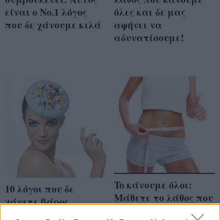
είναι o Νo.1 λόγος
όλες και δε μας
που δε χάνουμε κιλά
αφήνει να
αδυνατίσουμε!
To κάνουμε όλοι:
10 λόγοι που δε
Μάθετε το λάθος που
χάνετε βάρος,
μας… παχαίνει!
παρόλο που