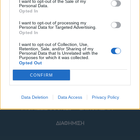
I want to opt-out of the Sale of my
Personal Data.
Opted In
I want to opt-out of processing my
Personal Data for Targeted Advertising.
Opted In
ΜΟΔΑ
ΟΜΟΡΦΙΑ
I want to opt-out of Collection, Use,
Retention, Sale, and/or Sharing of my
POWER TO INSPIRE
WELL BEING
Personal Data that Is Unrelated with the
Purposes for which it was collected.
Opted Out
ΣΠΙΤΙ
JUICY
BLOGS
CONFIRM
ΟΡΟΙ ΧΡΗΣΗΣ
ΔΗΛΩΣΗ ΕΧΕΜΥΘΕΙΑΣ
Data Deletion
Data Access
Privacy Policy
ΡΥΘΜΙΣΕΙΣ COOKIES
ΕΠΙΚΟΙΝΩΝΙΑ
ΔΙΑΦΗΜΙΣΗ