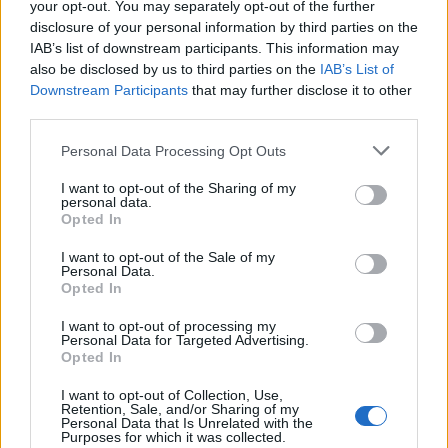
your opt-out. You may separately opt-out of the further
Παραλία: Η
ακόμη έγκλημα και
disclosure of your personal information by third parties on the
δολοφόνος με το
τον έρωτα Αφροδίτης
IAB’s list of downstream participants. This information may
αγγελικό πρόσωπο,
Λιάντου και
also be disclosed by us to third parties on the
IAB’s List of
Downstream Participants
that may further disclose it to other
επιστρέφει!
Δημήτρη Κίτσου
third parties.
Personal Data Processing Opt Outs
I want to opt-out of the Sharing of my
personal data.
Opted In
I want to opt-out of the Sale of my
Personal Data.
Opted In
I want to opt-out of processing my
Personal Data for Targeted Advertising.
Opted In
I want to opt-out of Collection, Use,
Retention, Sale, and/or Sharing of my
Personal Data that Is Unrelated with the
Purposes for which it was collected.