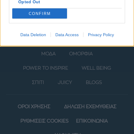
Opted Out
CONFIRM
Data Deletion
Data Access
Privacy Policy
ΜΟΔΑ
ΟΜΟΡΦΙΑ
POWER TO INSPIRE
WELL BEING
ΣΠΙΤΙ
JUICY
BLOGS
ΟΡΟΙ ΧΡΗΣΗΣ
ΔΗΛΩΣΗ ΕΧΕΜΥΘΕΙΑΣ
ΡΥΘΜΙΣΕΙΣ COOKIES
ΕΠΙΚΟΙΝΩΝΙΑ