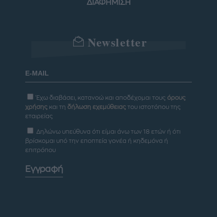
ΔΙΑΦΗΜΙΣΗ
Newsletter
Έχω διαβάσει, κατανοώ και αποδέχομαι τους
όρους
χρήσης
και τη
δήλωση εχεμύθειας
του ιστοτόπου της
εταιρείας
Δηλώνω υπεύθυνα ότι είμαι άνω των 18 ετών ή ότι
βρίσκομαι υπό την εποπτεία γονέα ή κηδεμόνα ή
επιτρόπου
Εγγραφή