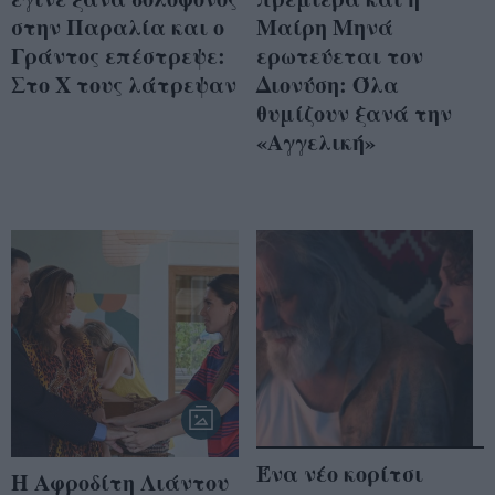
στην Παραλία και ο
Μαίρη Μηνά
Γράντος επέστρεψε:
ερωτεύεται τον
Στο Χ τους λάτρεψαν
Διονύση: Όλα
θυμίζουν ξανά την
«Αγγελική»
Ένα νέο κορίτσι
Η Αφροδίτη Λιάντου