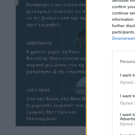
sensitive in
Ρωτήσαμε έναν ειδικό στις
confirm you
ηλεκτρικές συσκευές αν πρέπει
continue se
να τις βγάζεις από την πρίζα
information 
πριν κοιμηθείς
further disc
participants
Downstream 
ΑΦΙΕΡΩΜΑΤΑ
8 χρόνια χωρίς τη Ρίκα
Βαγιάνη: Όταν έσπασε κάθε
Persona
ταμπού μιλώντας για τη
μητρότητα & τη «ντροπή»
I want t
Opted 
JUICY NEWS
I want t
Από την Κάσο, στα Bora Bora: Οι
Opted 
ξεχωριστές διακοπές για Δούκα,
Σκορδά, Μαγγίρα και
I want 
Οικονομάκου
Advertis
Opted 