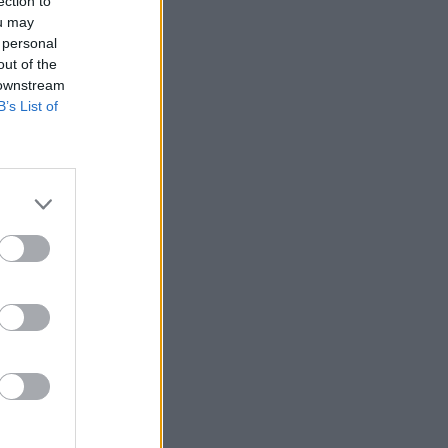
ection to
ou may
 personal
out of the
 downstream
B’s List of