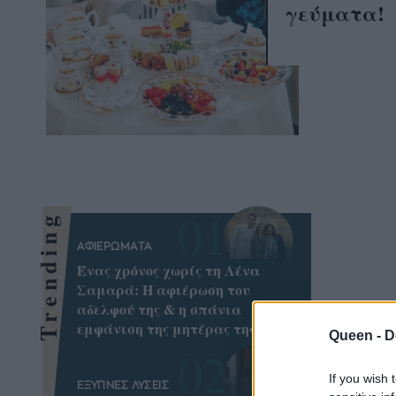
γεύματα!
Trending
ΑΦΙΕΡΩΜΑΤΑ
Ένας χρόνος χωρίς τη Λένα
Σαμαρά: Η αφιέρωση του
αδελφού της & η σπάνια
εμφάνιση της μητέρας της
Queen -
D
If you wish 
ΕΞΥΠΝΕΣ ΛΥΣΕΙΣ