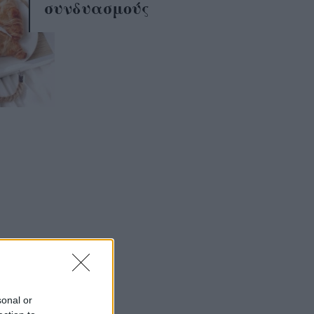
συνδυασμούς
sonal or