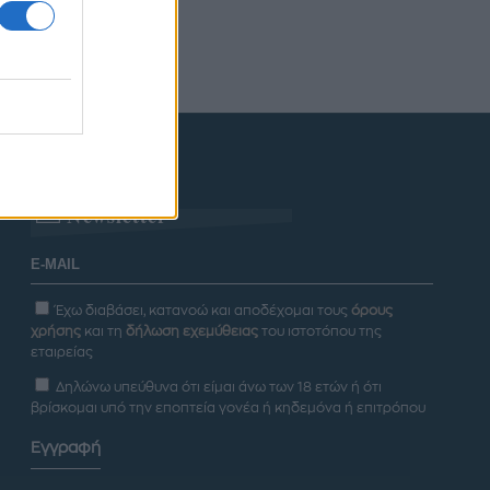
Newsletter
Έχω διαβάσει, κατανοώ και αποδέχομαι τους
όρους
χρήσης
και τη
δήλωση εχεμύθειας
του ιστοτόπου της
εταιρείας
Δηλώνω υπεύθυνα ότι είμαι άνω των 18 ετών ή ότι
βρίσκομαι υπό την εποπτεία γονέα ή κηδεμόνα ή επιτρόπου
Εγγραφή