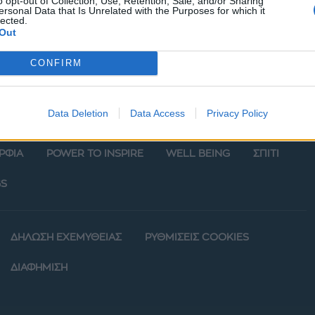
o opt-out of Collection, Use, Retention, Sale, and/or Sharing
ersonal Data that Is Unrelated with the Purposes for which it
lected.
Out
CONFIRM
Data Deletion
Data Access
Privacy Policy
ΡΦΙΑ
POWER TO INSPIRE
WELL BEING
ΣΠΙΤΙ
S
ΔΗΛΩΣΗ ΕΧΕΜΥΘΕΙΑΣ
ΡΥΘΜΙΣΕΙΣ COOKIES
ΔΙΑΦΗΜΙΣΗ