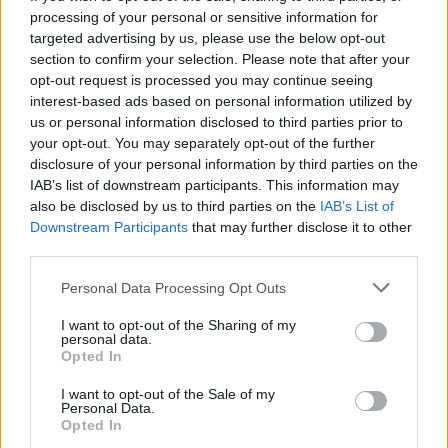
processing of your personal or sensitive information for
targeted advertising by us, please use the below opt-out
section to confirm your selection. Please note that after your
opt-out request is processed you may continue seeing
interest-based ads based on personal information utilized by
us or personal information disclosed to third parties prior to
your opt-out. You may separately opt-out of the further
disclosure of your personal information by third parties on the
IAB’s list of downstream participants. This information may
also be disclosed by us to third parties on the
IAB’s List of
Downstream Participants
that may further disclose it to other
third parties.
4 ultra καλοκαιρινά
Highlighter: Αυτά
μακιγιάζ που
Personal Data Processing Opt Outs
είναι τα σωστά
ταιριάζουν σε όλες
σημεία για να το
I want to opt-out of the Sharing of my
personal data.
για all day
εφαρμόσεις & να
Opted In
εμφανίσεις στην
πετύχεις το απόλυτο
πόλη και το νησί
I want to opt-out of the Sale of my
sunkissed εφέ
Personal Data.
Opted In