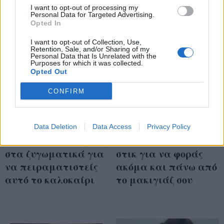
I want to opt-out of processing my
Personal Data for Targeted Advertising.
Opted In
I want to opt-out of Collection, Use,
Retention, Sale, and/or Sharing of my
Personal Data that Is Unrelated with the
Purposes for which it was collected.
Opted Out
CONFIRM
Κρύσταλλα, παστέλ
Προστασία On-the-
Data Deletion
Data Access
Privacy Policy
σκιές και έντονο ρουζ
go! 7 αντηλιακά σε
στα ζυγωματικά για
στικ για να φοράς
να πειραματιστείς
ακόμα και πάνω από
αυτό το καλοκαίρι
το μακιγιάζ σου