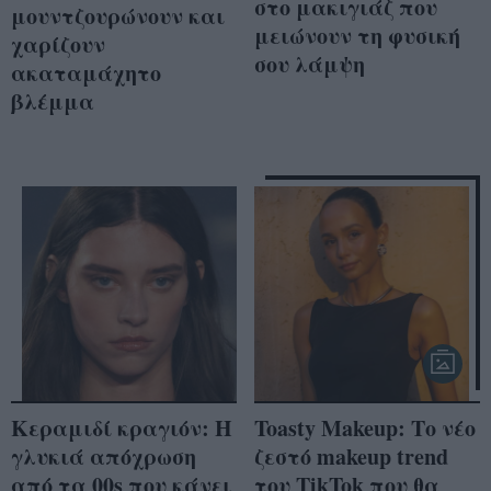
στο μακιγιάζ που
μουντζουρώνουν και
μειώνουν τη φυσική
χαρίζουν
σου λάμψη
ακαταμάχητο
βλέμμα
Κεραμιδί κραγιόν: Η
Toasty Makeup: Το νέο
γλυκιά απόχρωση
ζεστό makeup trend
από τα 00s που κάνει
του TikTok που θα