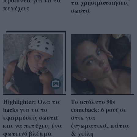
προϊόντα για να τα
τα χρησιμοποιήσεις
πετύχεις
σωστά
Highlighter: Όλα τα
Το απόλυτο 90s
hacks για να το
comeback: 6 ρουζ σε
εφαρμόσεις σωστά
στικ για
και να πετύχεις ένα
ζυγωματικά, μάτια
φωτεινό βλέμμα
& χείλη