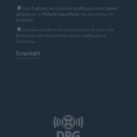
Έχω διαβάσει, κατανοώ και αποδέχομαι τους
όρους
χρήσης
και τη
δήλωση εχεμύθειας
του ιστοτόπου της
εταιρείας
Δηλώνω υπεύθυνα ότι είμαι άνω των 18 ετών ή ότι
βρίσκομαι υπό την εποπτεία γονέα ή κηδεμόνα ή
επιτρόπου
Εγγραφή