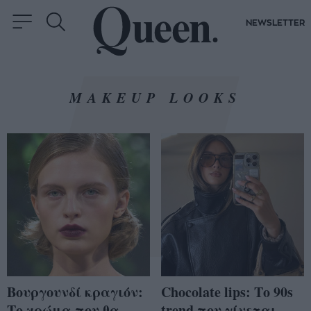
NEWSLETTER
MAKEUP LOOKS
Βουργουνδί κραγιόν:
Chocolate lips: Το 90s
Το χρώμα που θα
trend που γίνεται