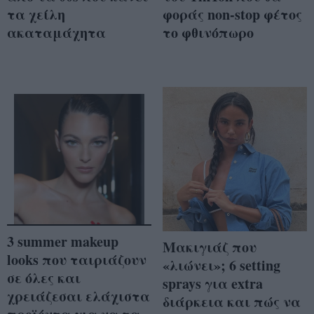
τα χείλη
φοράς non-stop φέτος
ακαταμάχητα
το φθινόπωρο
3 summer makeup
Μακιγιάζ που
looks που ταιριάζουν
«λιώνει»; 6 setting
σε όλες και
sprays για extra
χρειάζεσαι ελάχιστα
διάρκεια και πώς να