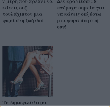
7 μέρη που πρέπει να
Δεν κρατιέσαι; 8
κάνεις σεξ
υπέροχα σημεία για
τουλάχιστον μια
να κάνεις σεξ έστω
φορά στη ζωή σου
μια φορά στη ζωή
σου!
Tα δημοφιλέστερα
μέρη για να κάνεις