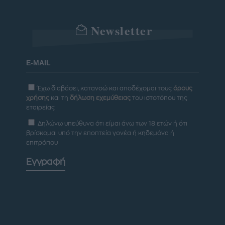
Newsletter
Έχω διαβάσει, κατανοώ και αποδέχομαι τους
όρους
χρήσης
και τη
δήλωση εχεμύθειας
του ιστοτόπου της
εταιρείας
Δηλώνω υπεύθυνα ότι είμαι άνω των 18 ετών ή ότι
βρίσκομαι υπό την εποπτεία γονέα ή κηδεμόνα ή
επιτρόπου
Εγγραφή