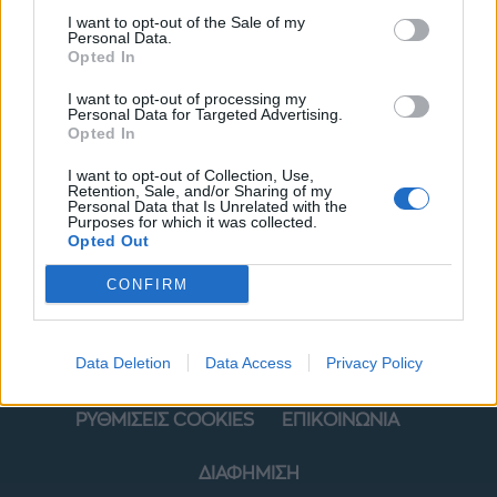
I want to opt-out of the Sale of my
Personal Data.
Opted In
I want to opt-out of processing my
Personal Data for Targeted Advertising.
Opted In
ΜΟΔΑ
ΟΜΟΡΦΙΑ
I want to opt-out of Collection, Use,
Retention, Sale, and/or Sharing of my
Personal Data that Is Unrelated with the
Purposes for which it was collected.
POWER TO INSPIRE
WELL BEING
Opted Out
ΣΠΙΤΙ
JUICY
BLOGS
CONFIRM
Data Deletion
Data Access
Privacy Policy
ΟΡΟΙ ΧΡΗΣΗΣ
ΔΗΛΩΣΗ ΕΧΕΜΥΘΕΙΑΣ
ΡΥΘΜΙΣΕΙΣ COOKIES
ΕΠΙΚΟΙΝΩΝΙΑ
ΔΙΑΦΗΜΙΣΗ