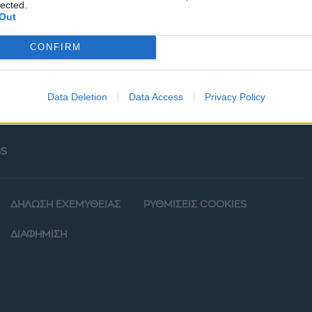
lected.
Out
CONFIRM
Data Deletion
Data Access
Privacy Policy
ΡΦΙΑ
POWER TO INSPIRE
WELL BEING
ΣΠΙΤΙ
S
ΔΗΛΩΣΗ ΕΧΕΜΥΘΕΙΑΣ
ΡΥΘΜΙΣΕΙΣ COOKIES
ΔΙΑΦΗΜΙΣΗ