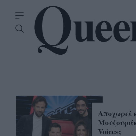
Αποχωρεί 
Μουζουράκ
Voice»;