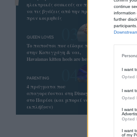
ηλεκτρικές συσκευές αν πρέπει
continue se
να τις βγάζεις από την πρίζα
information 
πριν κοιμηθείς
further disc
participants
Downstream 
QUEEN LOVES
To παπούτσι που είδαμε παντού
στην Κοπεγχάγη & ναι,
Persona
Havaianas kitten heels are here!
I want t
Opted 
PARENTING
4 πράγματα που
I want t
απαγορεύονται στη Disneyland
Opted 
στο Παρίσι (και μπορεί να σε
εκπλήξουν)
I want 
Advertis
Opted 
I want t
of my P