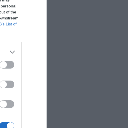
 personal
out of the
 downstream
B’s List of