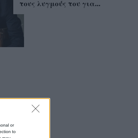
τους λυγμούς του για...
οι
τίν!
sonal or
ection to
ou may