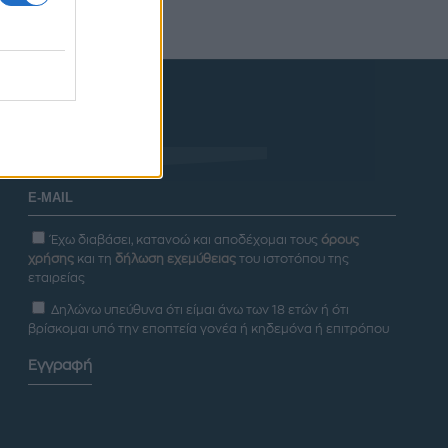
Newsletter
Έχω διαβάσει, κατανοώ και αποδέχομαι τους
όρους
χρήσης
και τη
δήλωση εχεμύθειας
του ιστοτόπου της
εταιρείας
Δηλώνω υπεύθυνα ότι είμαι άνω των 18 ετών ή ότι
βρίσκομαι υπό την εποπτεία γονέα ή κηδεμόνα ή επιτρόπου
Εγγραφή