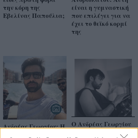
την κόρη της
είναι η γυμναστική
Εβελίνας Παπούλια;
που επιλέγει για να
έχει το θεϊκό κορμί
της
Ο Ανδρέας Γεωργίου
Ανδρέας Γεωργίου: Η
φωτογραφίζεται με
τρυφερή αφιέρωση