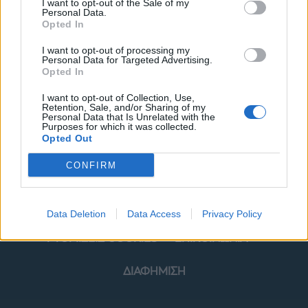
I want to opt-out of the Sale of my
Personal Data.
Opted In
I want to opt-out of processing my
Personal Data for Targeted Advertising.
Opted In
ΜΟΔΑ
ΟΜΟΡΦΙΑ
I want to opt-out of Collection, Use,
Retention, Sale, and/or Sharing of my
POWER TO INSPIRE
WELL BEING
Personal Data that Is Unrelated with the
Purposes for which it was collected.
Opted Out
ΣΠΙΤΙ
JUICY
BLOGS
CONFIRM
ΟΡΟΙ ΧΡΗΣΗΣ
ΔΗΛΩΣΗ ΕΧΕΜΥΘΕΙΑΣ
Data Deletion
Data Access
Privacy Policy
ΡΥΘΜΙΣΕΙΣ COOKIES
ΕΠΙΚΟΙΝΩΝΙΑ
ΔΙΑΦΗΜΙΣΗ