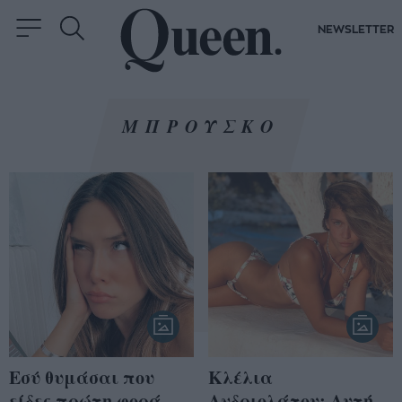
NEWSLETTER
ΜΠΡΟΥΣΚΟ
Εσύ θυμάσαι που
Κλέλια
είδες πρώτη φορά
Ανδριολάτου: Αυτή