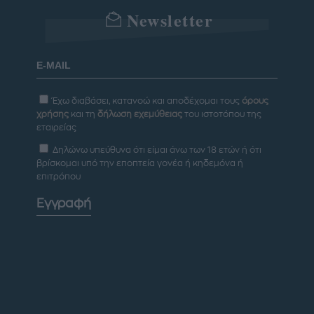
Newsletter
Έχω διαβάσει, κατανοώ και αποδέχομαι τους
όρους
χρήσης
και τη
δήλωση εχεμύθειας
του ιστοτόπου της
εταιρείας
Δηλώνω υπεύθυνα ότι είμαι άνω των 18 ετών ή ότι
βρίσκομαι υπό την εποπτεία γονέα ή κηδεμόνα ή
επιτρόπου
Εγγραφή