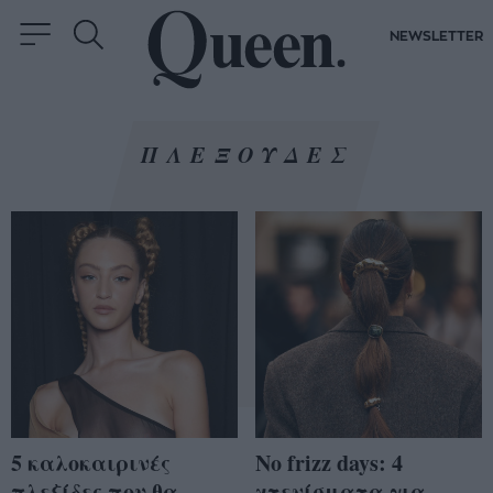
NEWSLETTER
ΠΛΕΞΟΥΔΕΣ
5 καλοκαιρινές
No frizz days: 4
πλεξίδες που θα
χτενίσματα για