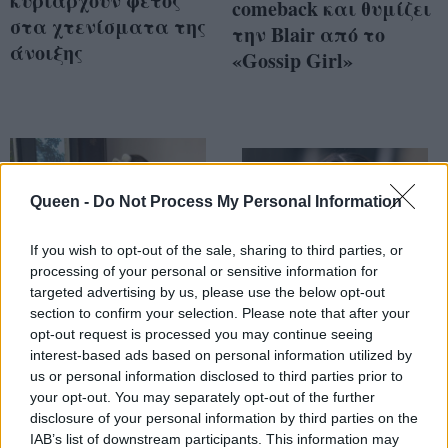
κυριαρχούν φέτος
comeback και θυμίζει
στα χτενίσματα της
την Blair από το
άνοιξης
«Gossip Girl»
Queen -
Do Not Process My Personal Information
If you wish to opt-out of the sale, sharing to third parties, or
processing of your personal or sensitive information for
targeted advertising by us, please use the below opt-out
section to confirm your selection. Please note that after your
opt-out request is processed you may continue seeing
5 chic hairstyles για
3 stylish χτενίσματα
interest-based ads based on personal information utilized by
us or personal information disclosed to third parties prior to
περιποιημένα
που επιλέγουν τα
your opt-out. You may separately opt-out of the further
μαλλιά στο
European girls στις
disclosure of your personal information by third parties on the
γυμναστήριο -
street style
IAB’s list of downstream participants. This information may