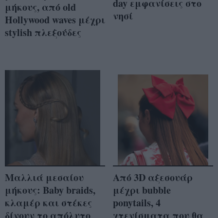
day εμφανίσεις στο
μήκους, από old
νησί
Hollywood waves μέχρι
stylish πλεξούδες
Μαλλιά μεσαίου
Από 3D αξεσουάρ
μήκους: Baby braids,
μέχρι bubble
κλαμέρ και στέκες
ponytails, 4
δίνουν το απόλυτο
χτενίσματα που θα