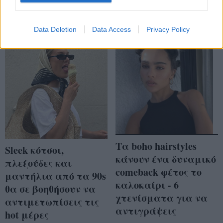
Data Deletion
Data Access
Privacy Policy
Τα boho hairstyles
Sleek κότσοι,
κάνουν ένα δυναμικό
πλεξούδες και
comeback φέτος το
μαντήλια από τα 90s
καλοκαίρι - 6
θα σε βοηθήσουν να
χτενίσματα για να
αντιμετωπίσεις τις
αντιγράψεις
hot μέρες