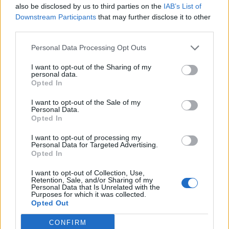
Γίνονται εύκολα &
εμφανίσεις τους
also be disclosed by us to third parties on the
IAB’s List of
Downstream Participants
that may further disclose it to other
γρήγορα σε χρόνο dt
third parties.
Personal Data Processing Opt Outs
I want to opt-out of the Sharing of my
personal data.
Opted In
I want to opt-out of the Sale of my
Personal Data.
Opted In
I want to opt-out of processing my
Personal Data for Targeted Advertising.
Opted In
Σίσσυ Χρηστίδου:
Braids: 6
I want to opt-out of Collection, Use,
Retention, Sale, and/or Sharing of my
Έκανε πλεξούδες και
καλοκαιρινά
Personal Data that Is Unrelated with the
Purposes for which it was collected.
δημιούργησε το
χτενίσματα για να
Opted Out
απόλυτο marmaid
δοκιμάσεις στις
CONFIRM
χτένισμα
διακοπές