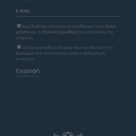
Έχω διαβάσει, κατανοώ και αποδέχομαι τους
όρους
χρήσης
και τη
δήλωση εχεμύθειας
του ιστοτόπου της
εταιρείας
Δηλώνω υπεύθυνα ότι είμαι άνω των 18 ετών ή ότι
βρίσκομαι υπό την εποπτεία γονέα ή κηδεμόνα ή
επιτρόπου
Εγγραφή