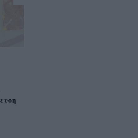
ν
ευση