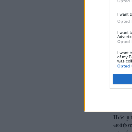
Opted 
I want t
Opted 
I want 
Advertis
Opted 
I want t
of my P
was col
Opted 
Παντρε
και έχ
άτομα
καλέσο
Πώς μ
«κόψου