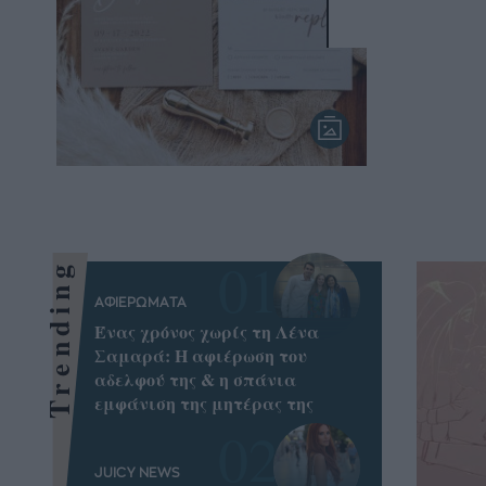
Trending
ΑΦΙΕΡΩΜΑΤΑ
Ένας χρόνος χωρίς τη Λένα
Σαμαρά: Η αφιέρωση του
αδελφού της & η σπάνια
εμφάνιση της μητέρας της
JUICY NEWS