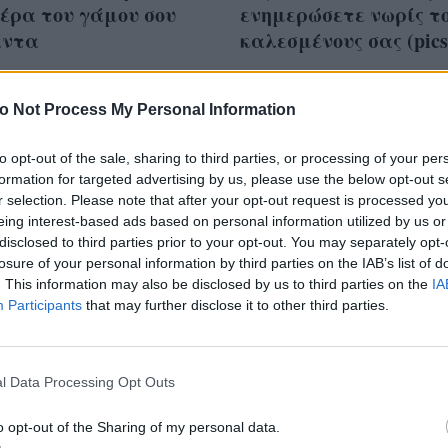
έρα του γάμου σου
ενημερώσετε νωρίς τ
άντα
καλεσμένους σας (pics
o Not Process My Personal Information
to opt-out of the sale, sharing to third parties, or processing of your per
λέντο της Kate
formation for targeted advertising by us, please use the below opt-out s
eton που δεν ξέραμε
r selection. Please note that after your opt-out request is processed y
eing interest-based ads based on personal information utilized by us or
ι σήμερα
disclosed to third parties prior to your opt-out. You may separately opt-
αλύφθηκε
losure of your personal information by third parties on the IAB’s list of
. This information may also be disclosed by us to third parties on the
IA
Participants
that may further disclose it to other third parties.
l Data Processing Opt Outs
o opt-out of the Sharing of my personal data.