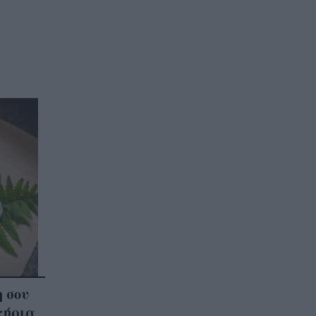
η σου
τήρια