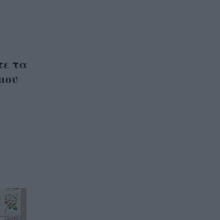
τε τα
μου