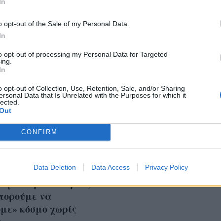
In
o opt-out of the Sale of my Personal Data.
In
to opt-out of processing my Personal Data for Targeted
ing.
In
o opt-out of Collection, Use, Retention, Sale, and/or Sharing
ersonal Data that Is Unrelated with the Purposes for which it
lected.
Out
CONFIRM
ύομαι σε λίγο καιρό
Προσκλητήρια γάμου:
ουμε budget για 150
για να επιλέξετε το
 αλλά θέλουμε να
Data Deletion
Data Access
καλύτερο σχέδιο!
Privacy Policy
υμε περισσότερους.
πορούμε να
με» κόσμο χωρίς