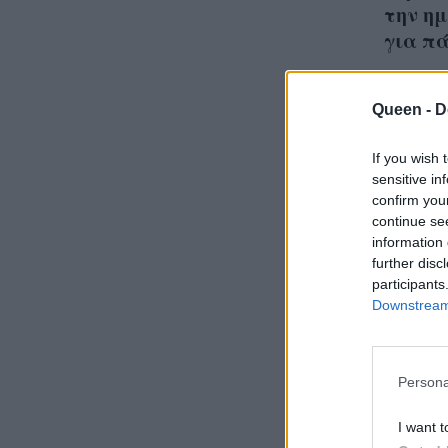
την ημ
για π
Queen -
D
If you wish 
Το τα
sensitive in
Middl
confirm you
continue se
μέχρ
information 
αποκ
further disc
participants
Downstream 
Persona
I want t