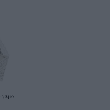
ν γάμο