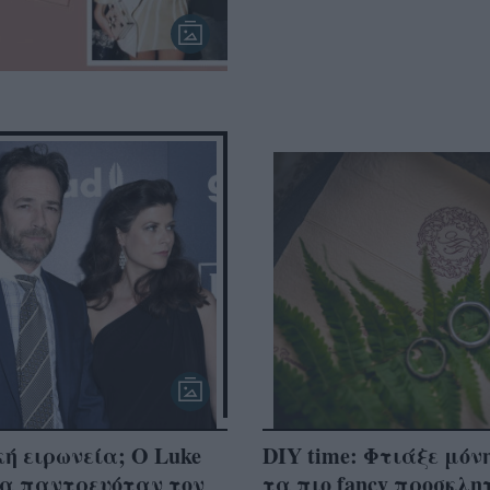
ή ειρωνεία; Ο Luke
DIY time: Φτιάξε μόν
θα παντρευόταν τον
τα πιο fancy προσκλη