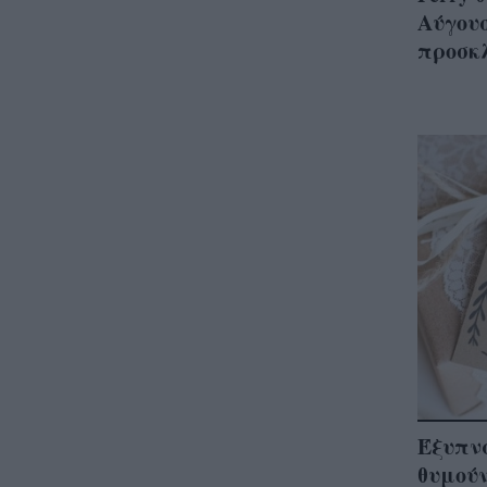
Αύγουσ
προσκ
Έξυπν
θυμούν