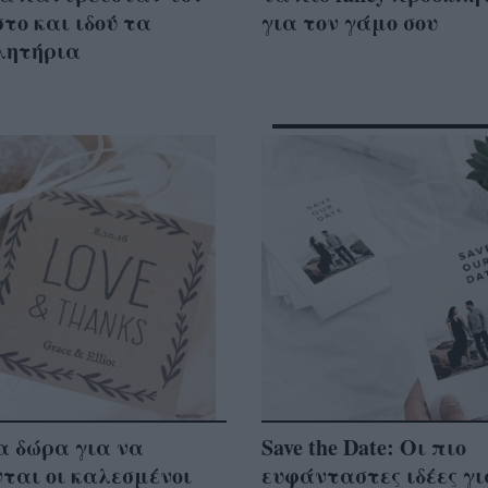
το και ιδού τα
για τον γάμο σου
λητήρια
α δώρα για να
Save the Date: Οι πιο
ται οι καλεσμένοι
ευφάνταστες ιδέες γι