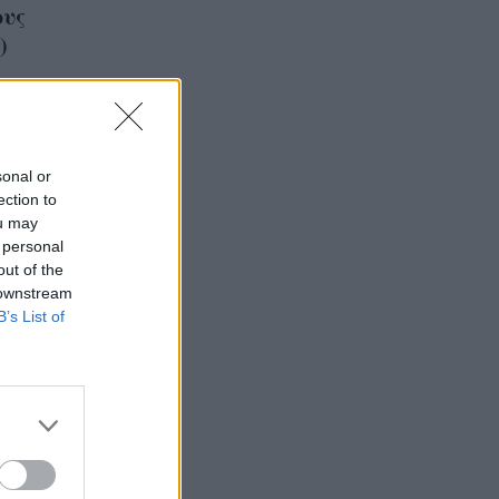
ους
)
sonal or
ection to
ou may
 personal
out of the
 downstream
B’s List of