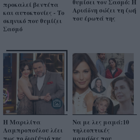
θυμίσει τον Σασμό: Η
προκαλεί βεντέτα
Αριάδνη σώζει τη ζωή
και αυτοκτονίες - Το
του έρωτά της
σκηνικό που θυμίζει
Σασμό
Η Μαριλίτα
Να με λες μαμά:10
Λαμπροπούλου λέει
τηλεοπτικές
πως το διαζύγιό της
μαμάδες που