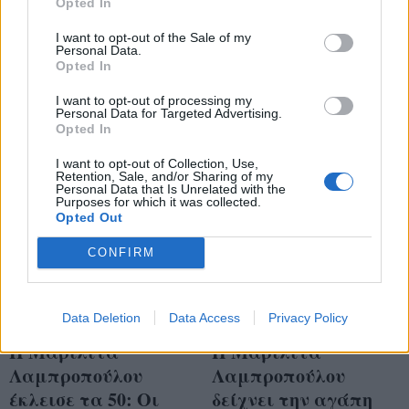
επιτυχία (όχι μόνο
Opted In
reunion έγινε με
τηλεθέαση) οι άτυχες
Παππά, Αυγουστίδη,
I want to opt-out of the Sale of my
και οι αποτυχίες
Personal Data.
Μαμιό και
Opted In
Παπαγεωργίου
I want to opt-out of processing my
Personal Data for Targeted Advertising.
Opted In
I want to opt-out of Collection, Use,
Retention, Sale, and/or Sharing of my
Personal Data that Is Unrelated with the
Purposes for which it was collected.
Opted Out
CONFIRM
Data Deletion
Data Access
Privacy Policy
Η Μαριλίτα
Η Μαριλίτα
Λαμπροπούλου
Λαμπροπούλου
έκλεισε τα 50: Οι
δείχνει την αγάπη