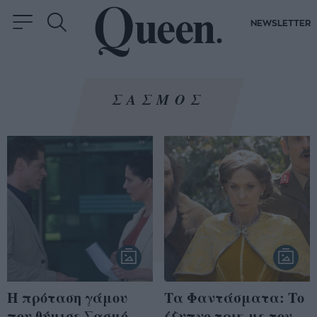
NEWSLETTER
ΣΑΣΜΟΣ
Η πρόταση γάμου
Τα Φαντάσματα: Το
που θύμισε Σασμό
έξυπνο τρικ με τον