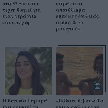
στα 57 του και η
σειρά είναι
τέχνη θρηνεί για
αποτέλεσμα
έναν τεράστιο
ομαδικής δουλειάς,
καλλιτέχνη
ακόμα & το
μακιγιάζ»
Η Ευγενία Σαμαρά
«Πάθατε dejavu»: Τα
έχει σκεφτεί τη
επικά σχόλια στην