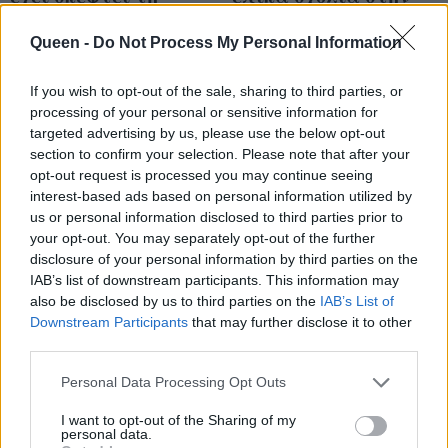
μητρότητα όμως μία
φωτογραφία από τις
σκέψη που την κρατά
κοινές διακοπές του
Queen -
Do Not Process My Personal Information
πίσω μοιάζει πολύ
Αυγουστίδη με τη
If you wish to opt-out of the sale, sharing to third parties, or
οικεία
Φαμέλη
processing of your personal or sensitive information for
targeted advertising by us, please use the below opt-out
section to confirm your selection. Please note that after your
opt-out request is processed you may continue seeing
interest-based ads based on personal information utilized by
us or personal information disclosed to third parties prior to
your opt-out. You may separately opt-out of the further
disclosure of your personal information by third parties on the
IAB’s list of downstream participants. This information may
also be disclosed by us to third parties on the
IAB’s List of
Downstream Participants
that may further disclose it to other
third parties.
Personal Data Processing Opt Outs
7 + 1 ελληνικές σειρές
Από την Κίμωλο με
που έκαναν φέτος
I want to opt-out of the Sharing of my
αγάπη: Το πιο ωραίο
personal data.