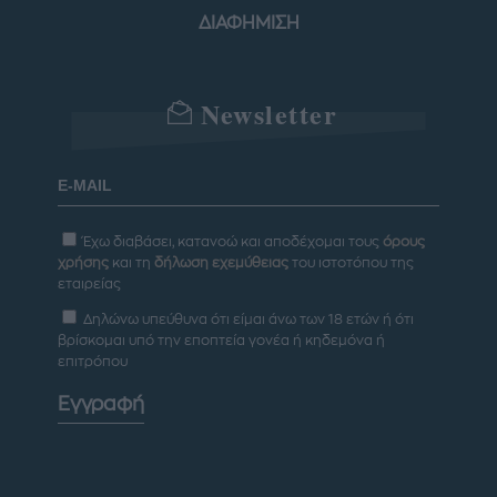
ΔΙΑΦΗΜΙΣΗ
Newsletter
Έχω διαβάσει, κατανοώ και αποδέχομαι τους
όρους
χρήσης
και τη
δήλωση εχεμύθειας
του ιστοτόπου της
εταιρείας
Δηλώνω υπεύθυνα ότι είμαι άνω των 18 ετών ή ότι
βρίσκομαι υπό την εποπτεία γονέα ή κηδεμόνα ή
επιτρόπου
Εγγραφή