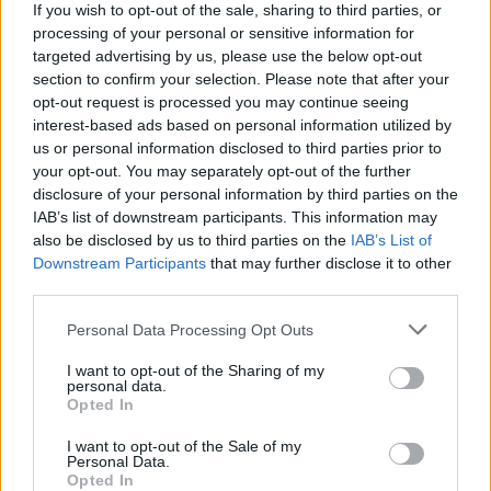
If you wish to opt-out of the sale, sharing to third parties, or
Brad Pitt
μαθήματα ζωής
processing of your personal or sensitive information for
targeted advertising by us, please use the below opt-out
section to confirm your selection. Please note that after your
opt-out request is processed you may continue seeing
interest-based ads based on personal information utilized by
us or personal information disclosed to third parties prior to
your opt-out. You may separately opt-out of the further
disclosure of your personal information by third parties on the
IAB’s list of downstream participants. This information may
also be disclosed by us to third parties on the
IAB’s List of
Downstream Participants
that may further disclose it to other
third parties.
Personal Data Processing Opt Outs
Ο πρώην σύζυγος της
Ένα λεπτό ευτυχίας:
I want to opt-out of the Sharing of my
Shannen Doherty
3 τρόποι για να
personal data.
σπάει τη σιωπή του
Opted In
θυμάσαι με χαρά τα
και θρηνεί αλλά δεν
pop idols που
I want to opt-out of the Sale of my
μίλησε ποτέ μαζί της
Personal Data.
αγάπησες!
Opted In