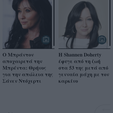
Ο Μπράντον
Η Shannen Doherty
αποχαιρετά την
έφυγε από τη ζωή
Μπρέντα: Θρήνος
στα 53 της μετά από
για την απώλεια της
γενναία μάχη με τον
Σάνεν Ντόχερτι
καρκίνο