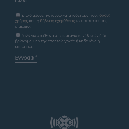
Έχω διαβάσει, κατανοώ και αποδέχομαι τους
όρους
χρήσης
και τη
δήλωση εχεμύθειας
του ιστοτόπου της
εταιρείας
Δηλώνω υπεύθυνα ότι είμαι άνω των 18 ετών ή ότι
βρίσκομαι υπό την εποπτεία γονέα ή κηδεμόνα ή
επιτρόπου
Εγγραφή