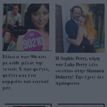
Είδωλα των 90s και
H Sophie Perry, κόρη
με κάθε μέλος της
του Luke Perry λέει
γενιάς Χ που φεύγει,
«αντίο» στην Shannen
φεύγει και ένα
Doherty! Την έχεις δει
κομμάτι του εαυτού
πρόσφατα
μας