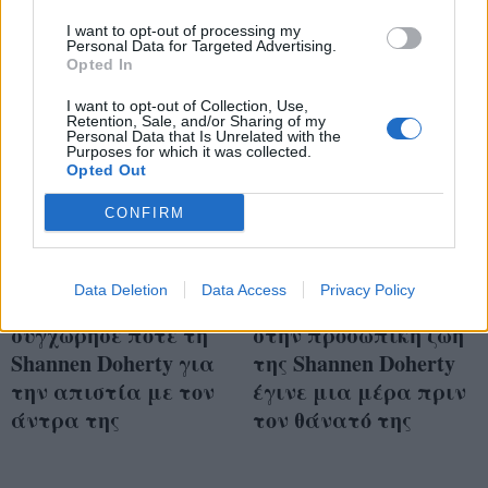
I want to opt-out of processing my
Personal Data for Targeted Advertising.
Opted In
I want to opt-out of Collection, Use,
Retention, Sale, and/or Sharing of my
Personal Data that Is Unrelated with the
Purposes for which it was collected.
Opted Out
CONFIRM
Data Deletion
Data Access
Privacy Policy
Η Melissa Gilbert δεν
Η μεγάλη αλλαγή
συγχώρησε ποτέ τη
στην προσωπική ζωή
Shannen Doherty για
της Shannen Doherty
την απιστία με τον
έγινε μια μέρα πριν
άντρα της
τον θάνατό της