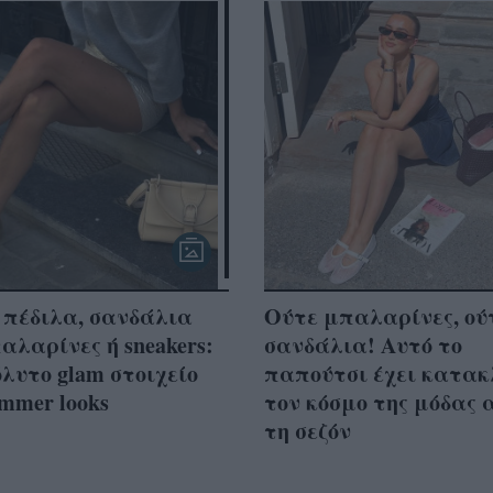
 πέδιλα, σανδάλια
Ούτε μπαλαρίνες, ού
αλαρίνες ή sneakers:
σανδάλια! Αυτό το
λυτο glam στοιχείο
παπούτσι έχει κατακ
mmer looks
τον κόσμο της μόδας 
τη σεζόν