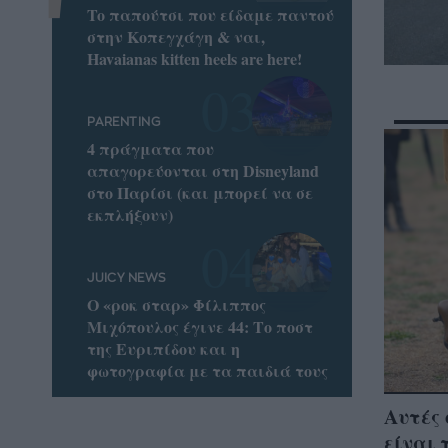
To παπούτσι που είδαμε παντού
στην Κοπεγχάγη & ναι,
Havaianas kitten heels are here!
PARENTING
4 πράγματα που
απαγορεύονται στη Disneyland
στο Παρίσι (και μπορεί να σε
εκπλήξουν)
JUICY NEWS
Ο «ροκ σταρ» Φίλιππος
Μιχόπουλος έγινε 44: Το ποστ
της Ευριπίδου και η
φωτογραφία με τα παιδιά τους
Αυτές 
είναι 