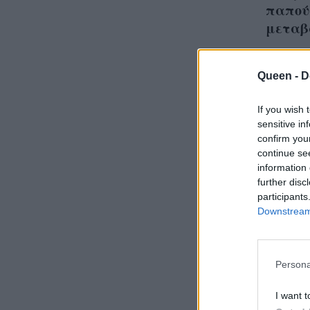
παπού
μεταβ
Queen -
D
If you wish 
Τι πα
sensitive in
το φθ
confirm you
continue se
που θ
information 
αμφιβ
further disc
participants
Downstream 
Persona
I want t