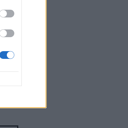
με στο
ιού και
 τη