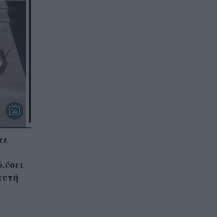
τε
λύσει
αυτή