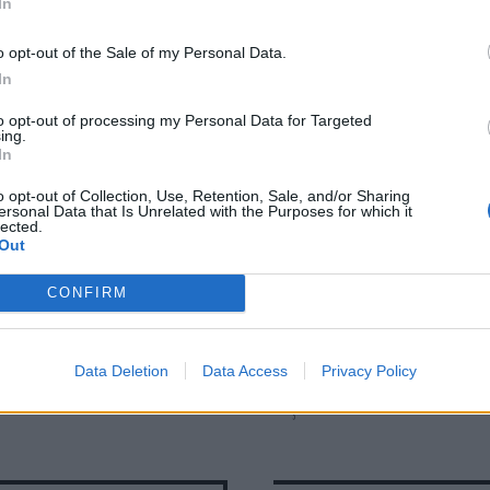
In
o opt-out of the Sale of my Personal Data.
In
to opt-out of processing my Personal Data for Targeted
ing.
In
o opt-out of Collection, Use, Retention, Sale, and/or Sharing
ersonal Data that Is Unrelated with the Purposes for which it
lected.
Out
CONFIRM
 shoes - 3 τρόποι να
3 shoe trends που είδα
έσεις με στυλ σε κάθε
street style του Παρισ
ταση
Data Deletion
Data Access
θα φοράμε όλες αυτή
Privacy Policy
σεζόν