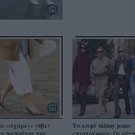
οι «άχαρες» γόβες
Τα καφέ skinny jeans
το παπούτσι που
επιστρέφουν: Οι σύγχ