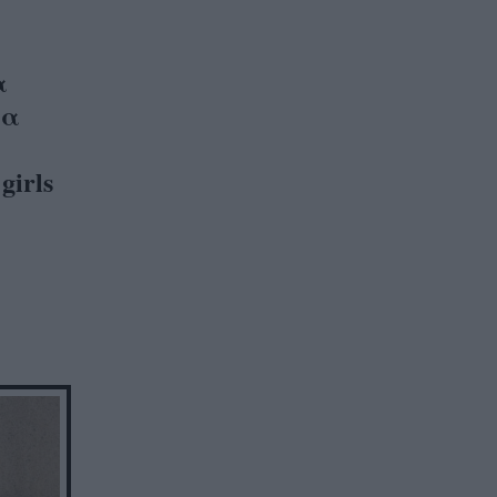
α
θα
girls