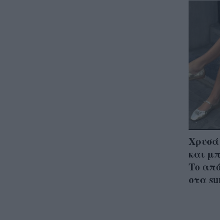
Χρυσά
και μπ
Το από
στα su