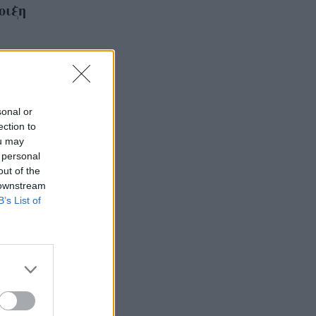
οιξη
sonal or
ection to
ou may
 personal
out of the
 downstream
B’s List of