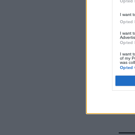
Opted 
I want t
Opted 
I want 
Advertis
Opted 
I want t
of my P
was col
Opted 
Loafers
τα φορ
περίσ