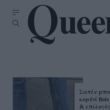
Σατέν μπα
κομψά flat
& επιλογές