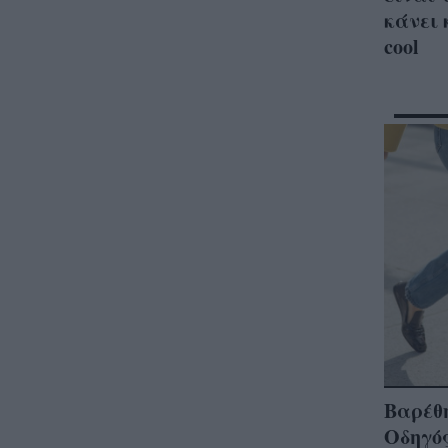
κάνει 
cool
Βαρέθη
Οδηγός