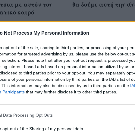
τσια με αυτόν τον
θα δούμε αυτή την άν
ατικό καιρό
o Not Process My Personal Information
to opt-out of the sale, sharing to third parties, or processing of your per
πούτσια να φορέσεις
formation for targeted advertising by us, please use the below opt-out s
ινόπωρο; 5 μοντέλα
r selection. Please note that after your opt-out request is processed y
eing interest-based ads based on personal information utilized by us or
α λύσουν κάθε
disclosed to third parties prior to your opt-out. You may separately opt-
ολία για το στυλ
losure of your personal information by third parties on the IAB’s list of
. This information may also be disclosed by us to third parties on the
IA
Participants
that may further disclose it to other third parties.
l Data Processing Opt Outs
o opt-out of the Sharing of my personal data.