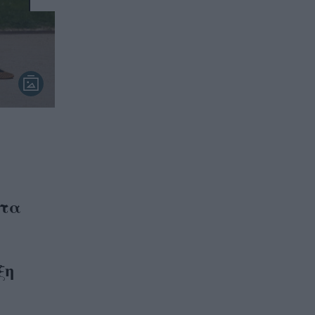
στα
ξη