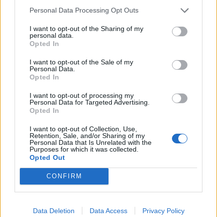
Personal Data Processing Opt Outs
I want to opt-out of the Sharing of my
personal data.
Opted In
I want to opt-out of the Sale of my
Personal Data.
Opted In
Νοστράδαμος: Τι
I want to opt-out of processing my
είχε προβλέψει για
Personal Data for Targeted Advertising.
Opted In
την κρίση στην
Ελλάδα και πόσο
I want to opt-out of Collection, Use,
Retention, Sale, and/or Sharing of my
μέσα «έπεσε»;
Personal Data that Is Unrelated with the
Purposes for which it was collected.
Opted Out
CONFIRM
Data Deletion
Data Access
Privacy Policy