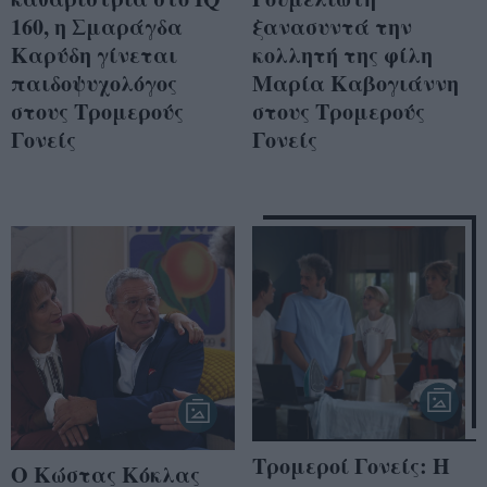
160, η Σμαράγδα
ξανασυντά την
Καρύδη γίνεται
κολλητή της φίλη
παιδοψυχολόγος
Μαρία Καβογιάννη
στους Τρομερούς
στους Τρομερούς
Γονείς
Γονείς
Τρομεροί Γονείς: Η
Ο Κώστας Κόκλας