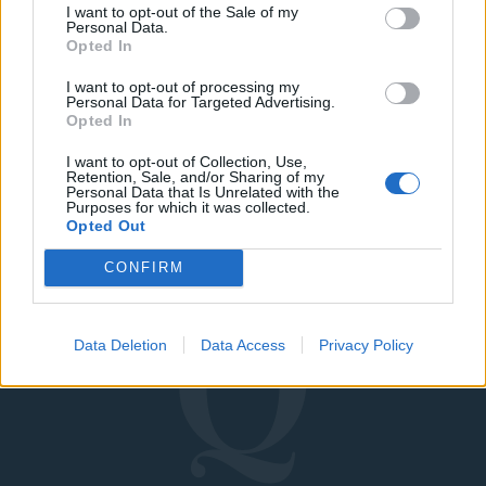
τέλεια μαμά στη νέα
I want to opt-out of the Sale of my
σειρά «Τρομεροί
Personal Data.
Opted In
γονείς»
I want to opt-out of processing my
Personal Data for Targeted Advertising.
Opted In
I want to opt-out of Collection, Use,
Retention, Sale, and/or Sharing of my
Personal Data that Is Unrelated with the
Purposes for which it was collected.
Opted Out
CONFIRM
Data Deletion
Data Access
Privacy Policy