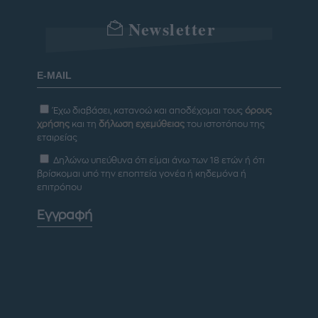
Newsletter
Έχω διαβάσει, κατανοώ και αποδέχομαι τους
όρους
χρήσης
και τη
δήλωση εχεμύθειας
του ιστοτόπου της
εταιρείας
Δηλώνω υπεύθυνα ότι είμαι άνω των 18 ετών ή ότι
βρίσκομαι υπό την εποπτεία γονέα ή κηδεμόνα ή
επιτρόπου
Εγγραφή