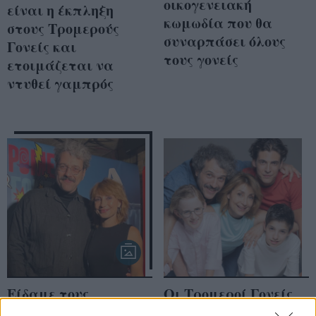
οικογενειακή
είναι η έκπληξη
κωμωδία που θα
στους Τρομερούς
συναρπάσει όλους
Γονείς και
τους γονείς
ετοιμάζεται να
ντυθεί γαμπρός
Είδαμε τους
Οι Τρομεροί Γονείς
Τρομερούς γονείς και
κάνουν πρεμιέρα και