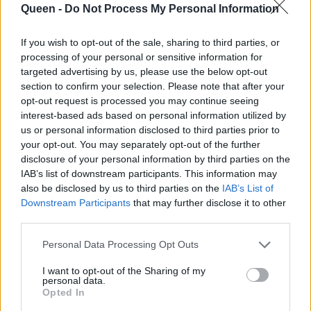
Queen -
Do Not Process My Personal Information
αγαπήσαμε τις
σίγουρα θα
Άκρως Οικογενειακόν
ταυτιστείς με τις
If you wish to opt-out of the sale, sharing to third parties, or
ιστορίες τους
ιστορίες τους
processing of your personal or sensitive information for
targeted advertising by us, please use the below opt-out
section to confirm your selection. Please note that after your
opt-out request is processed you may continue seeing
interest-based ads based on personal information utilized by
us or personal information disclosed to third parties prior to
your opt-out. You may separately opt-out of the further
disclosure of your personal information by third parties on the
IAB’s list of downstream participants. This information may
also be disclosed by us to third parties on the
IAB’s List of
Downstream Participants
that may further disclose it to other
third parties.
Personal Data Processing Opt Outs
Η Ευδοκία
I want to opt-out of the Sharing of my
Ρουμελιώτη δεν
personal data.
προσπαθεί να είναι η
Opted In