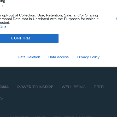
ing.
ίνα Μπόμπα: Η
In
κή λεπτομέρεια στη
o opt-out of Collection, Use, Retention, Sale, and/or Sharing
τους
ersonal Data that Is Unrelated with the Purposes for which it
lected.
Out
CONFIRM
Data Deletion
Data Access
Privacy Policy
ΡΦΙΑ
POWER TO INSPIRE
WELL BEING
ΣΠΙΤΙ
S