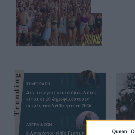
Trending
ΤΗΛΕΟΡΑΣΗ
Δεν τις έχεις δει ακόμα; Αυτές
είναι οι 10 δημοφιλέστερες
σειρές του Netflix για το 2026
ΑΣΤΡΑ & ΖΩΗ
Queen -
D
8 Aυγούστου (8/8): Γιατί η Πύλη