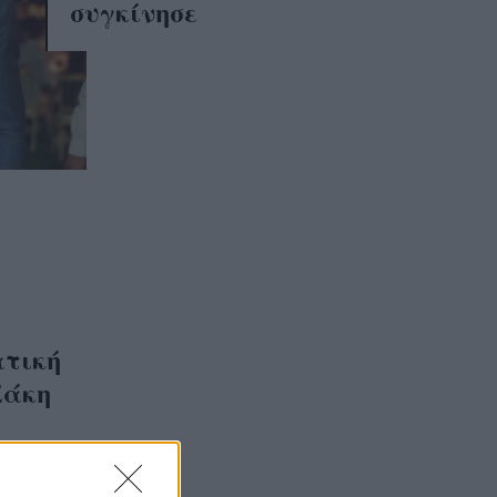
συγκίνησε
ατική
Σάκη