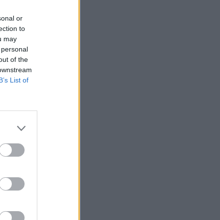
sonal or
ection to
ou may
 personal
out of the
 downstream
B’s List of