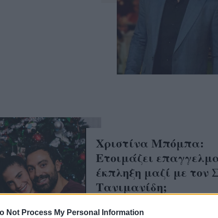
Χριστίνα Μπόμπα:
Ετοιμάζει επαγγελμ
έκπληξη μαζί με τον 
Τανιμανίδη;
o Not Process My Personal Information