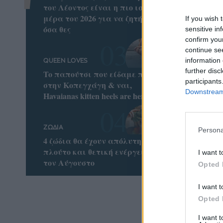
του Λέοντος είναι η πιο ισχυρή
μέρα του 2026 για να ζητήσεις
If you wish 
όσα θες
sensitive in
confirm you
continue se
information 
QUEEN LOVES
further disc
To παπούτσι που είδαμε παντού
participants
στην Κοπεγχάγη & ναι,
Downstream 
Havaianas kitten heels are here!
ΖΩΔΙΑ
Persona
4 ζώδια θα έχουν απόλυτη τύχη,
πλούτο και θετική ενέργεια όλο
I want t
τον Αύγουστο
Opted 
I want t
Opted 
Θυμάσ
Σάκης
I want 