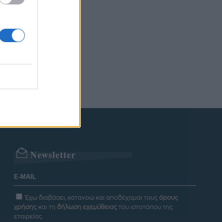
Newsletter
Έχω διαβάσει, κατανοώ και αποδέχομαι τους
όρους
χρήσης
και τη
δήλωση εχεμύθειας
του ιστοτόπου της
εταιρείας