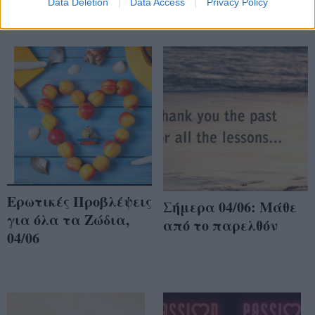
Data Deletion
Data Access
Privacy Policy
Ερωτικές Προβλέψεις
Σήμερα 04/06: Μάθε
για όλα τα Ζώδια,
από το παρελθόν
04/06