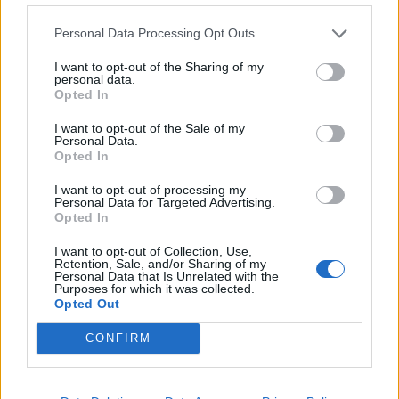
Σήμερα 07/06:
Σήμερα 08/06: Δείξε
Personal Data Processing Opt Outs
Εκπλήξεις και
ανωτερότητα
I want to opt-out of the Sharing of my
απρόοπτα
personal data.
Opted In
I want to opt-out of the Sale of my
Personal Data.
Opted In
I want to opt-out of processing my
Personal Data for Targeted Advertising.
Opted In
I want to opt-out of Collection, Use,
Retention, Sale, and/or Sharing of my
Personal Data that Is Unrelated with the
Purposes for which it was collected.
Opted Out
Σήμερα 06/06: Με
Σήμερα 05/06:
CONFIRM
νοσταλγική διάθεση
Συναισθηματικά
σκαμπανεβάσματα