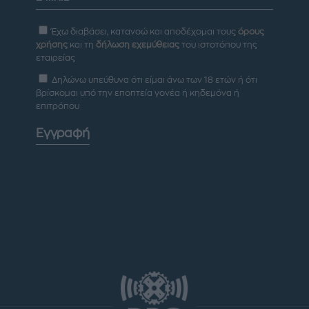
Έχω διαβάσει, κατανοώ και αποδέχομαι τους
όρους
χρήσης
και τη
δήλωση εχεμύθειας
του ιστοτόπου της
εταιρείας
Δηλώνω υπεύθυνα ότι είμαι άνω των 18 ετών ή ότι
βρίσκομαι υπό την εποπτεία γονέα ή κηδεμόνα ή
επιτρόπου
Εγγραφή