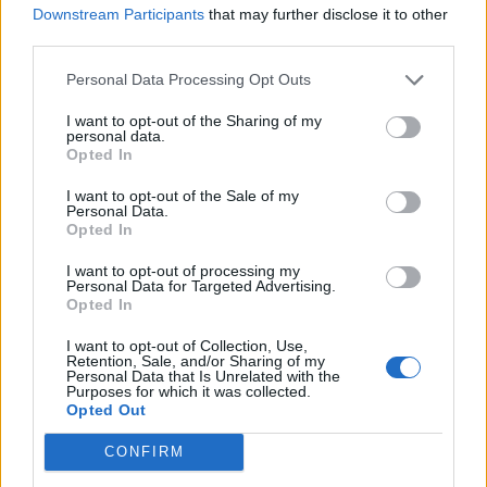
Downstream Participants
that may further disclose it to other
third parties.
Personal Data Processing Opt Outs
I want to opt-out of the Sharing of my
personal data.
Opted In
I want to opt-out of the Sale of my
Personal Data.
Opted In
I want to opt-out of processing my
Personal Data for Targeted Advertising.
Opted In
Μέτρα αντίστροφα!
Η δίαιτα που θα
I want to opt-out of Collection, Use,
Retention, Sale, and/or Sharing of my
μεταμορφώσει το
Personal Data that Is Unrelated with the
κορμί σου μέχρι το
Purposes for which it was collected.
Opted Out
καλοκαίρι
CONFIRM