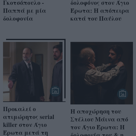
Γκοτσόπουλο -
δολοφόνος στον Άγιο
Παππά με μία
Έρωτα: Η απόπειρα
δολοφονία
κατά του Παύλου
Προκαλεί ο
Η αποχώρηση του
ατιμώρητος serial
Στέλιου Μάινα από
killer στον Άγιο
τον Άγιο Έρωτα: Η
Έρωτα μετά τη
δολοφονία του & η