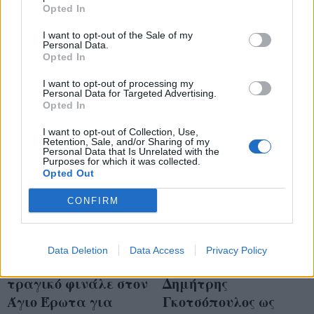
τον Άγιο Έρωτα, το
Opted In
τιμωρήσει και για να
μήνυμα και το
εκδικηθεί φίλους και
ευτυχισμένο φινάλε
I want to opt-out of the Sale of my
Personal Data.
εχθρούς
ως Σμαρώ
Opted In
I want to opt-out of processing my
Personal Data for Targeted Advertising.
Opted In
I want to opt-out of Collection, Use,
Retention, Sale, and/or Sharing of my
Personal Data that Is Unrelated with the
Purposes for which it was collected.
Opted Out
CONFIRM
Data Deletion
Data Access
Privacy Policy
Ο «πόλεμος» και το
Κάνει την έκπληξη ο
τραγικό φινάλε στον
Δημήτρης
Άγιο Έρωτα για
Γκοτσόπουλος ως