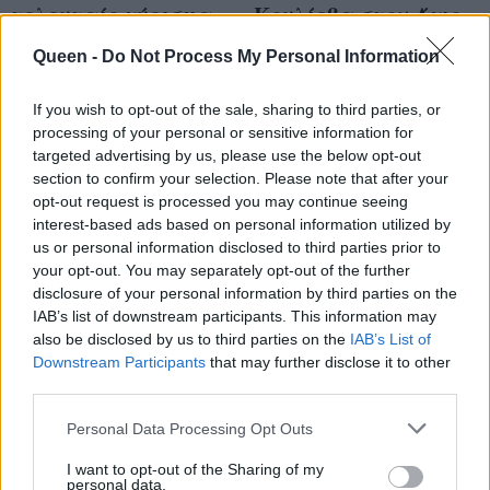
τελευταίο γύρισμα
Κουλίεβα στον Άγιο
& η επιστροφή
Έρωτα: Με 2 κινήσεις
Queen -
Do Not Process My Personal Information
πρωταγωνίστριας
η εκδίκησή της
πριν το φινάλε
If you wish to opt-out of the sale, sharing to third parties, or
processing of your personal or sensitive information for
targeted advertising by us, please use the below opt-out
section to confirm your selection. Please note that after your
opt-out request is processed you may continue seeing
interest-based ads based on personal information utilized by
us or personal information disclosed to third parties prior to
your opt-out. You may separately opt-out of the further
disclosure of your personal information by third parties on the
IAB’s list of downstream participants. This information may
also be disclosed by us to third parties on the
IAB’s List of
Downstream Participants
that may further disclose it to other
third parties.
Η γυναίκα που
Η αποχώρηση της
Personal Data Processing Opt Outs
επιστρέφει στον Άγιο
Ηρώς Μουκίου από
I want to opt-out of the Sharing of my
Έρωτα για να
personal data.