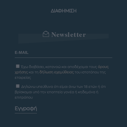
ΔΙΑΦΗΜΙΣΗ
Newsletter
Έχω διαβάσει, κατανοώ και αποδέχομαι τους
όρους
χρήσης
και τη
δήλωση εχεμύθειας
του ιστοτόπου της
εταιρείας
Δηλώνω υπεύθυνα ότι είμαι άνω των 18 ετών ή ότι
βρίσκομαι υπό την εποπτεία γονέα ή κηδεμόνα ή
επιτρόπου
Εγγραφή