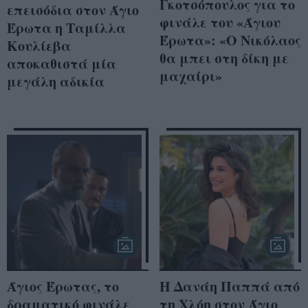
Γκοτσόπουλος για το
επεισόδια στον Άγιο
φινάλε του «Άγιου
Έρωτα η Ταμίλλα
Έρωτα»: «Ο Νικόλαος
Κουλίεβα
θα μπει στη δίκη με
αποκαθιστά μία
μαχαίρι»
μεγάλη αδικία
Άγιος Έρωτας, το
Η Δανάη Παππά από
δραματικό φινάλε
τη Χλόη στον Άγιο