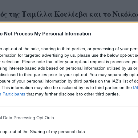
ός της Ταμίλλα Κουλίεβα και το Νικόλαο
που έχει τραγικό φινάλε
o Not Process My Personal Information
ην αποχώρηση του
Στέλιου Μάινα και τον θάνατο τ
ας
, ο πατέρας Νικόλαος στην κυριολεξία βγαίνει ε
to opt-out of the sale, sharing to third parties, or processing of your per
formation for targeted advertising by us, please use the below opt-out s
και εκτός ορίων. Και όλες οι εξελίξεις μετά την κα
r selection. Please note that after your opt-out request is processed y
ον οδηγούν πλέον στο να φέρεται ως ένας απλός πο
eing interest-based ads based on personal information utilized by us or
εκδικείται με όποιον τρόπο μπορεί.
disclosed to third parties prior to your opt-out. You may separately opt-
losure of your personal information by third parties on the IAB’s list of
. This information may also be disclosed by us to third parties on the
IA
//www.instagram.com/reel/DYPaIzeoO3A/
Participants
that may further disclose it to other third parties.
αρά τις οδηγίες, κάνει την νεκρώσιμη τελετή ως ιε
 του και από εκεί και πέρα ακολουθεί πια έναν δρό
l Data Processing Opt Outs
γυρισμό.
o opt-out of the Sharing of my personal data.
παράλληλα ο Παύλος ξεκινά τη δεύτερη φάση της