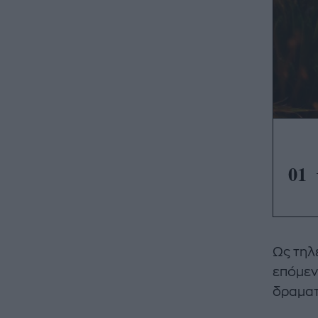
01
Ως τηλ
επόμεν
δραματι