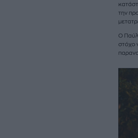
κατάστ
την πρ
μετατρ
Ο Παύλ
στόχο ν
παρανο