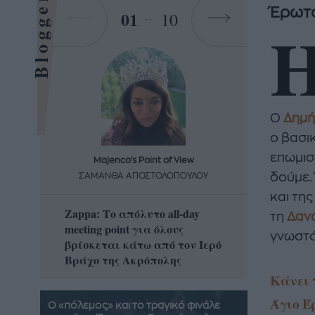
Bloggers
Έρωτα
01
10
Ο
Δημή
ο βασικ
επωμισ
Majenco's Point of View
Maj
δούμε.
ΣΑΜΑΝΘΑ ΑΠΟΣΤΟΛΟΠΟΥΛΟΥ
ΣΑΜΑ
και τη
Zappa: Το απόλυτο all-day
Η απόλ
τη
Δαν
meeting point για όλους
δροσερ
γνωστό
βρίσκεται κάτω από τον Ιερό
καρπούζ
Βράχο της Ακρόπολης
που θα 
Κάνει 
Άγιο Έ
Ο «πόλεμος» και το τραγικό φινάλε