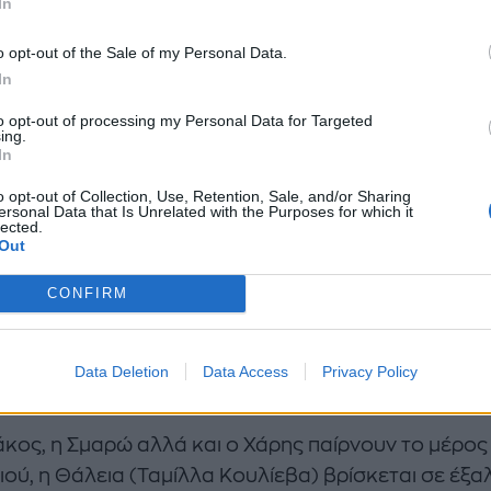
In
νης του, λέγοντας σε όλους στη
Στέρνα πως ο Νικ
o opt-out of the Sale of my Personal Data.
θηκε γιατί έχει ερωτική σχέση με την κόρη του Χλό
In
ιγμή που ο Πέτρος μαθαίνει από την ίδια πως το Κυρ
to opt-out of processing my Personal Data for Targeted
αι γιος του, αλλά γιος του Νικόλαου.
ing.
In
o opt-out of Collection, Use, Retention, Sale, and/or Sharing
ersonal Data that Is Unrelated with the Purposes for which it
lected.
Out
CONFIRM
Data Deletion
Data Access
Privacy Policy
επικρατεί το χάος στη Στέρνα.
άκος, η Σμαρώ αλλά και ο Χάρης παίρνουν το μέρος
ιού, η Θάλεια (Ταμίλλα Κουλίεβα) βρίσκεται σε έξα