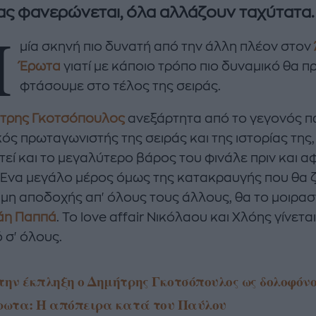
ς φανερώνεται, όλα αλλάζουν ταχύτατα
Η
μία σκηνή πιο δυνατή από την άλλη πλέον στον
Έρωτα
γιατί με κάποιο τρόπο πιο δυναμικό θα π
φτάσουμε στο τέλος της σειράς.
τρης Γκοτσόπουλος
ανεξάρτητα από το γεγονός πω
ός πρωταγωνιστής της σειράς και της ιστορίας της,
τεί και το μεγαλύτερο βάρος του φινάλε πριν και α
enco's Point of View
A STORY BY KORI
 Ένα μεγάλο μέρος όμως της κατακραυγής που θα 
ΝΘΑ ΑΠΟΣΤΟΛΟΠΟΥΛΟΥ
ΔΑΦΝΗ ΚΑΡΑΒΟΚΥΡΗ
ς μη αποδοχής απ' όλους τους άλλους, θα το μοιρασ
υτη καλοκαιρινή
Nτίνα Νικολάου: «Όταν
άη Παππά
. Το love affair Νικόλαου και Χλόης γίνεται
ή σαλάτα με
έπαθα την πρώτη κρίση
 σ' όλους.
ι, φέτα και φράουλες
πανικού νόμιζα πως θα
λατρέψετε
πεθάνω»
την έκπληξη ο Δημήτρης Γκοτσόπουλος ως δολοφόνο
ρωτα: Η απόπειρα κατά του Παύλου