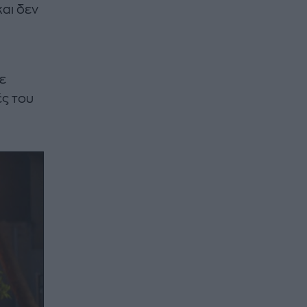
και δεν
ε
ές του