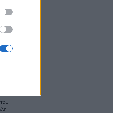
όλαος
η. Την
ιάκος
 του
λλη