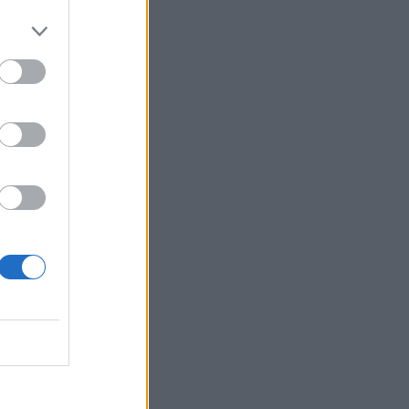
ε τη
ους