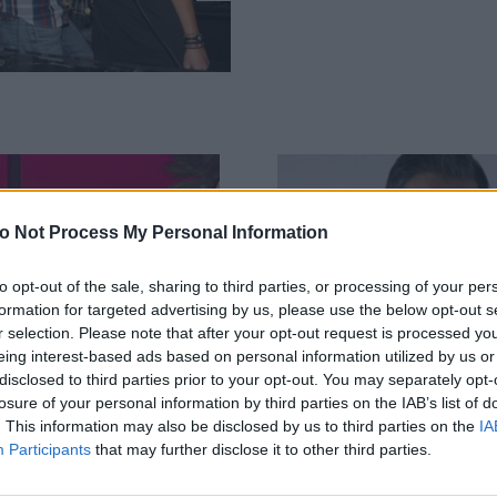
o Not Process My Personal Information
to opt-out of the sale, sharing to third parties, or processing of your per
formation for targeted advertising by us, please use the below opt-out s
r selection. Please note that after your opt-out request is processed y
eing interest-based ads based on personal information utilized by us or
disclosed to third parties prior to your opt-out. You may separately opt-
losure of your personal information by third parties on the IAB’s list of
. This information may also be disclosed by us to third parties on the
IA
Participants
that may further disclose it to other third parties.
στο ΕΔΩ Survivor:
Survivor 2: Ο Παρθένη
ης σε Αργιανίδη:
επέστρεψε Ελλάδα κα