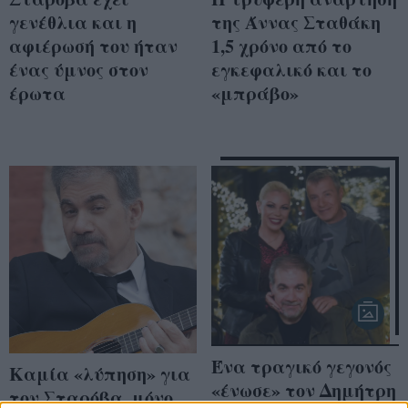
γενέθλια και η
της Άννας Σταθάκη
αφιέρωσή του ήταν
1,5 χρόνο από το
ένας ύμνος στον
εγκεφαλικό και το
έρωτα
«μπράβο»
Ένα τραγικό γεγονός
Καμία «λύπηση» για
«ένωσε» τον Δημήτρη
τον Σταρόβα, μόνο