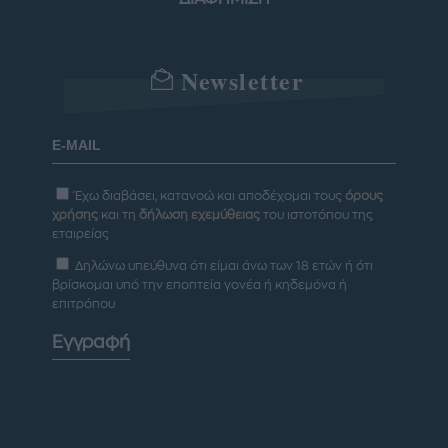
Newsletter
Έχω διαβάσει, κατανοώ και αποδέχομαι τους
όρους
χρήσης
και τη
δήλωση εχεμύθειας
του ιστοτόπου της
εταιρείας
Δηλώνω υπεύθυνα ότι είμαι άνω των 18 ετών ή ότι
βρίσκομαι υπό την εποπτεία γονέα ή κηδεμόνα ή
επιτρόπου
Εγγραφή