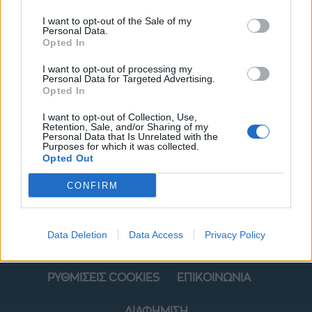
I want to opt-out of the Sale of my
Personal Data.
Opted In
I want to opt-out of processing my
Personal Data for Targeted Advertising.
Opted In
I want to opt-out of Collection, Use,
ΜΟΔΑ
ΟΜΟΡΦΙΑ
Retention, Sale, and/or Sharing of my
Personal Data that Is Unrelated with the
Purposes for which it was collected.
POWER TO INSPIRE
WELL BEING
Opted Out
CONFIRM
ΣΠΙΤΙ
JUICY
BLOGS
Data Deletion
Data Access
Privacy Policy
ΟΡΟΙ ΧΡΗΣΗΣ
ΔΗΛΩΣΗ ΕΧΕΜΥΘΕΙΑΣ
ΡΥΘΜΙΣΕΙΣ COOKIES
ΕΠΙΚΟΙΝΩΝΙΑ
ΔΙΑΦΗΜΙΣΗ