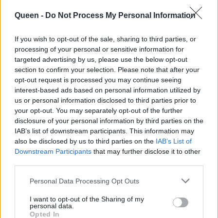
Σταρόβα με τη
θαυμασμός για τη
σύντροφό του Άννα
Queen -
Do Not Process My Personal Information
νέα, υγιή του εικόνα
και πολλά «Σ'
1 χρόνο από το
αγαπώ»
If you wish to opt-out of the sale, sharing to third parties, or
εγκεφαλικό
processing of your personal or sensitive information for
targeted advertising by us, please use the below opt-out
section to confirm your selection. Please note that after your
opt-out request is processed you may continue seeing
interest-based ads based on personal information utilized by
us or personal information disclosed to third parties prior to
your opt-out. You may separately opt-out of the further
disclosure of your personal information by third parties on the
IAB’s list of downstream participants. This information may
also be disclosed by us to third parties on the
IAB’s List of
Downstream Participants
that may further disclose it to other
third parties.
Personal Data Processing Opt Outs
I want to opt-out of the Sharing of my
personal data.
Opted In