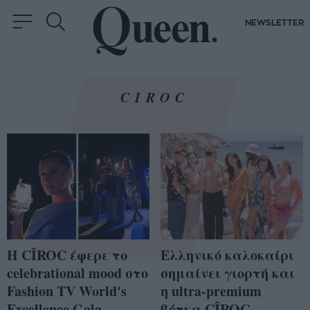
NEWSLETTER
CIROC
Ελληνικό καλοκαίρι
Η CÎROC έφερε το
σημαίνει γιορτή και
celebrational mood στο
η ultra-premium
Fashion TV World's
βότκα CÎROC
Excellence Gala