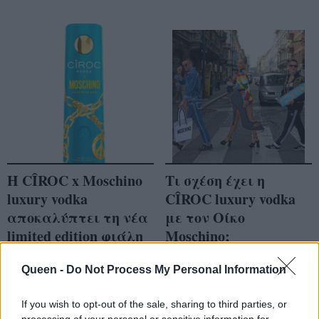
Η CÎROC x Μoschino
Tι σχέση έχει η
luxury vodka
CÎROC luxury vodka
αποκαλύπτει τη νέα
με τον Οίκο
limited edition φιάλη
Moschino;
Queen -
Do Not Process My Personal Information
If you wish to opt-out of the sale, sharing to third parties, or