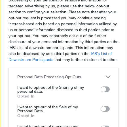
processing of your personal or sensitive information for
targeted advertising by us, please use the below opt-out
section to confirm your selection. Please note that after your
opt-out request is processed you may continue seeing
interest-based ads based on personal information utilized by
us or personal information disclosed to third parties prior to
your opt-out. You may separately opt-out of the further
disclosure of your personal information by third parties on the
IAB’s list of downstream participants. This information may
O Στέλιος
also be disclosed by us to third parties on the
IAB’s List of
Κουδουνάρης
Downstream Participants
that may further disclose it to other
γιόρτασε τα 10
third parties.
χρόνια στον χώρο της
Personal Data Processing Opt Outs
μόδας με ένα
φαντασμαγορικό
I want to opt-out of the Sharing of my
personal data.
fashion show
Opted In
I want to opt-out of the Sale of my
Personal Data.
Opted In
I want to opt-out of processing my