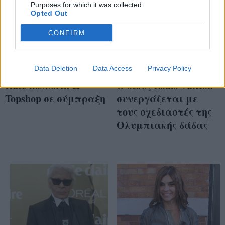
Purposes for which it was collected.
Opted Out
CONFIRM
Data Deletion
Data Access
Privacy Policy
Kate Bosworth &
O οίκος Louis Vuitton
Topshop σε σύμπραξη
συνεργάζεται με
τους σχεδιαστές της
Ολυμπιακής δάδας