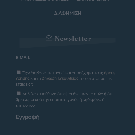
ΔΙΑΦΗΜΙΣΗ
Newsletter
Έχω διαβάσει, κατανοώ και αποδέχομαι τους
όρους
χρήσης
και τη
δήλωση εχεμύθειας
του ιστοτόπου της
εταιρείας
Δηλώνω υπεύθυνα ότι είμαι άνω των 18 ετών ή ότι
βρίσκομαι υπό την εποπτεία γονέα ή κηδεμόνα ή
επιτρόπου
Εγγραφή