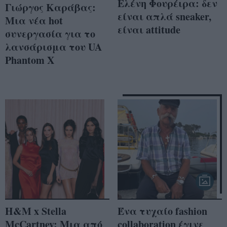
Ελένη Φουρέιρα: δεν
Γιώργος Καράβας:
είναι απλά sneaker,
Μια νέα hot
είναι attitude
συνεργασία για το
λανσάρισμα του UA
Phantom X
H&M x Stella
Ένα τυχαίο fashion
McCartney: Μια από
collaboration έγινε