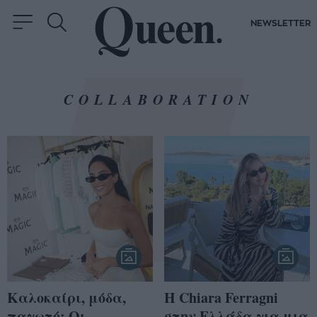
NEWSLETTER
COLLABORATION
Καλοκαίρι, μόδα,
H Chiara Ferragni
παγωτό: Oι
στην Ελλάδα για μια