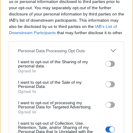
us or personal information disclosed to third parties prior to
your opt-out. You may separately opt-out of the further
disclosure of your personal information by third parties on the
IAB’s list of downstream participants. This information may
also be disclosed by us to third parties on the
IAB’s List of
Downstream Participants
that may further disclose it to other
third parties.
Personal Data Processing Opt Outs
I want to opt-out of the Sharing of my
personal data.
Opted In
Alexander McQueen
Είναι επίσημο: η MIA
I want to opt-out of the Sale of my
και Damien Ηirst σε
θα σχεδιάσει για τον
Personal Data.
σύμπραξη
Opted In
Versace
I want to opt-out of processing my
Personal Data for Targeted Advertising.
Opted In
I want to opt-out of Collection, Use,
Retention, Sale, and/or Sharing of my
Personal Data that Is Unrelated with the