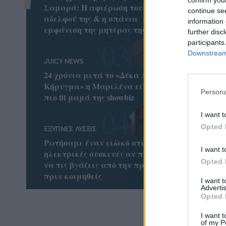
Σαμαρά: Η αφιέρωση του
continue se
αδελφού της & η σπάνια
information 
εμφάνιση της μητέρας της
further disc
participants
Downstream 
JUICY NEWS
24 χρόνια μετά το «Δέκα Λεπτά
Κήρυγμα» η Μαριλένα είναι η
Persona
πιο fit μαμά της showbiz
I want t
Opted 
ΕΞΥΠΝΕΣ ΛΥΣΕΙΣ
Ρωτήσαμε έναν ειδικό στις
I want t
ηλεκτρικές συσκευές αν πρέπει
Opted 
να τις βγάζεις από την πρίζα
πριν κοιμηθείς
I want 
Advertis
Opted 
I want t
of my P