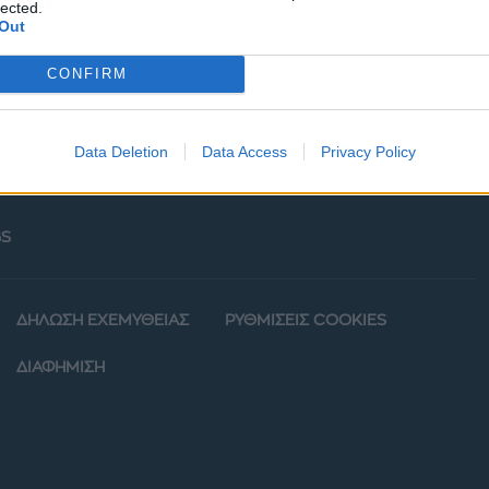
lected.
Out
CONFIRM
Data Deletion
Data Access
Privacy Policy
ΡΦΙΑ
POWER TO INSPIRE
WELL BEING
ΣΠΙΤΙ
S
ΔΗΛΩΣΗ ΕΧΕΜΥΘΕΙΑΣ
ΡΥΘΜΙΣΕΙΣ COOKIES
ΔΙΑΦΗΜΙΣΗ