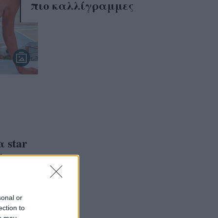
πιο καλλίγραμμες
 star
ότερα
sonal or
ection to
ou may