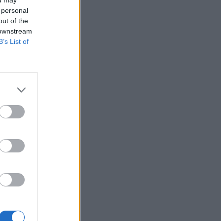
 personal
out of the
 downstream
B’s List of