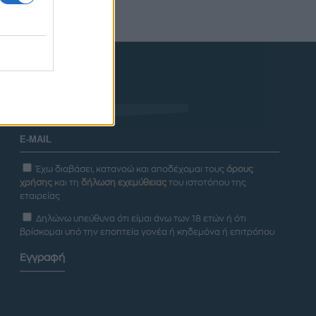
Newsletter
Έχω διαβάσει, κατανοώ και αποδέχομαι τους
όρους
χρήσης
και τη
δήλωση εχεμύθειας
του ιστοτόπου της
εταιρείας
Δηλώνω υπεύθυνα ότι είμαι άνω των 18 ετών ή ότι
βρίσκομαι υπό την εποπτεία γονέα ή κηδεμόνα ή επιτρόπου
Εγγραφή