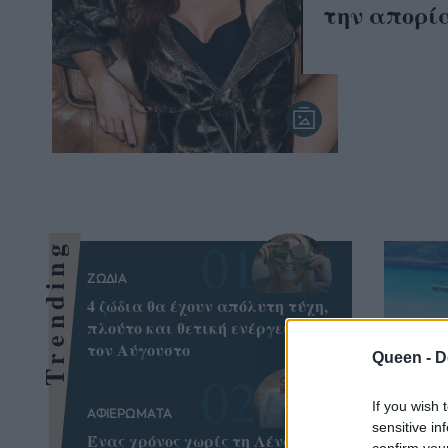
την απορί
Trending
ΖΩΔΙΑ
4 ζώδια θα έχουν απόλυτη τύχη,
πλούτο και θετική ενέργεια όλο
τον Αύγουστο
Queen -
D
If you wish 
ΑΦΙΕΡΩΜΑΤΑ
sensitive in
Ένας χρόνος χωρίς τη Λένα
confirm you