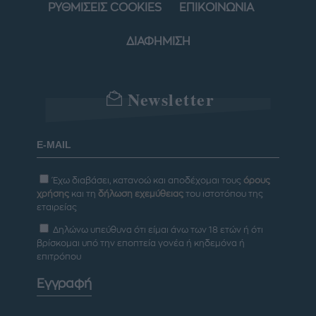
ΡΥΘΜΙΣΕΙΣ COOKIES
ΕΠΙΚΟΙΝΩΝΙΑ
ΔΙΑΦΗΜΙΣΗ
Newsletter
Έχω διαβάσει, κατανοώ και αποδέχομαι τους
όρους
χρήσης
και τη
δήλωση εχεμύθειας
του ιστοτόπου της
εταιρείας
Δηλώνω υπεύθυνα ότι είμαι άνω των 18 ετών ή ότι
βρίσκομαι υπό την εποπτεία γονέα ή κηδεμόνα ή
επιτρόπου
Εγγραφή