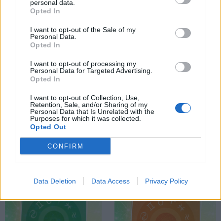
personal data.
Opted In
I want to opt-out of the Sale of my
Personal Data.
Opted In
I want to opt-out of processing my
Personal Data for Targeted Advertising.
Opted In
I want to opt-out of Collection, Use,
Η φράση - κλειδί του
Η φράση - κλειδί του
Retention, Sale, and/or Sharing of my
Personal Data that Is Unrelated with the
ζωδίου σου για
ζωδίου σου για
Purposes for which it was collected.
σήμερα, 14/3
σήμερα, 9/3
Opted Out
CONFIRM
Data Deletion
Data Access
Privacy Policy