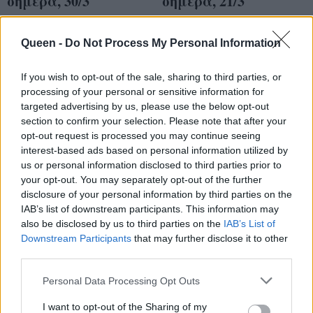
σήμερα, 30/3
σήμερα, 21/3
Queen -
Do Not Process My Personal Information
If you wish to opt-out of the sale, sharing to third parties, or
processing of your personal or sensitive information for
targeted advertising by us, please use the below opt-out
section to confirm your selection. Please note that after your
opt-out request is processed you may continue seeing
interest-based ads based on personal information utilized by
us or personal information disclosed to third parties prior to
your opt-out. You may separately opt-out of the further
disclosure of your personal information by third parties on the
Η φράση - κλειδί του
IAB’s list of downstream participants. This information may
Η φράση - κλειδί του
ζωδίου σου για
also be disclosed by us to third parties on the
IAB’s List of
ζωδίου σου για
Downstream Participants
that may further disclose it to other
σήμερα, 15/3
σήμερα, 20/3
third parties.
Personal Data Processing Opt Outs
I want to opt-out of the Sharing of my