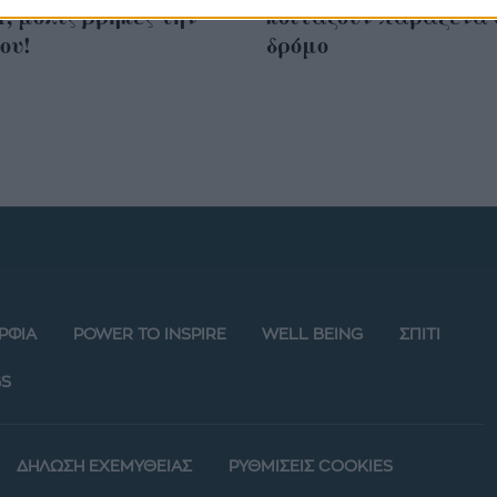
, μόλις βρήκες την
κοιτάζουν παράξενα 
ου!
δρόμο
ΡΦΙΑ
POWER TO INSPIRE
WELL BEING
ΣΠΙΤΙ
S
ΔΗΛΩΣΗ ΕΧΕΜΥΘΕΙΑΣ
ΡΥΘΜΙΣΕΙΣ COOKIES