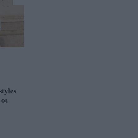
styles
 οι