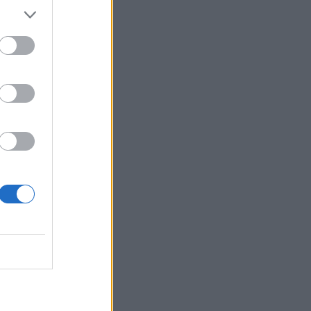
οι να
 σε