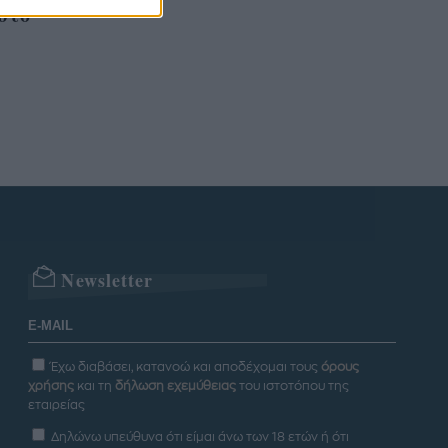
στο
Newsletter
Έχω διαβάσει, κατανοώ και αποδέχομαι τους
όρους
χρήσης
και τη
δήλωση εχεμύθειας
του ιστοτόπου της
εταιρείας
Δηλώνω υπεύθυνα ότι είμαι άνω των 18 ετών ή ότι