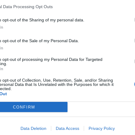
ιαστεί να κόψεις τα
fashion trend της σεζόν
l Data Processing Opt Outs
ά σου
o opt-out of the Sharing of my personal data.
In
o opt-out of the Sale of my Personal Data.
In
to opt-out of processing my Personal Data for Targeted
ing.
In
o opt-out of Collection, Use, Retention, Sale, and/or Sharing
ersonal Data that Is Unrelated with the Purposes for which it
lected.
Out
CONFIRM
α: Αν θες να ζήσεις
Κρόσσια: Πέντε τρόπ
Data Deletion
Data Access
Privacy Policy
ραγματικά bohemian
τα φορέσεις χωρίς να