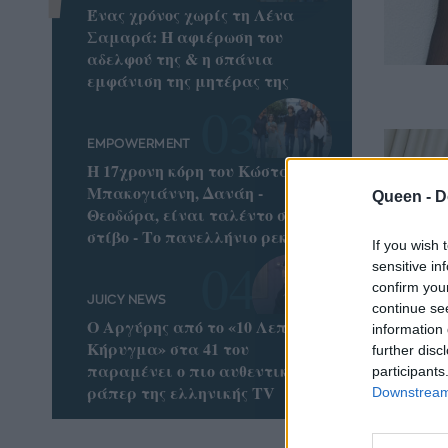
Ένας χρόνος χωρίς τη Λένα
Σαμαρά: Η αφιέρωση του
αδελφού της & η σπάνια
εμφάνιση της μητέρας της
EMPOWERMENT
Η 17χρονη κόρη του Κώστα
Μπακογιάννη, Δανάη -
Queen -
D
Θεοδώρα, είναι ταλέντο στο
στίβο - Το πανελλήνιο ρεκόρ
If you wish 
sensitive in
confirm you
JUICY NEWS
continue se
Ο Αργύρης από το «10 Λεπτά
information 
Κήρυγμα» στα 41 του
further disc
παραμένει ο πιο αυθεντικός
participants
ράπερ της ελληνικής TV
Downstream 
Sculpt
αποκτ