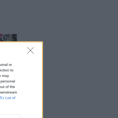
sonal or
ection to
ou may
 personal
out of the
 downstream
B’s List of
ίσκαρε
μηρό