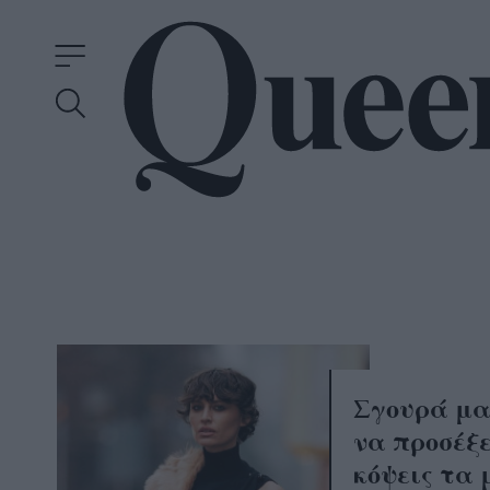
Σγουρά μα
να προσέξε
κόψεις τα 