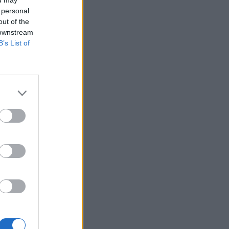
 personal
out of the
 downstream
B’s List of