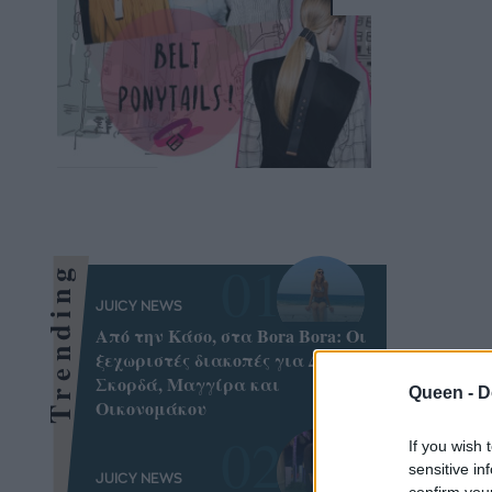
Trending
JUICY NEWS
Από την Κάσο, στα Bora Bora: Οι
ξεχωριστές διακοπές για Δούκα,
Σκορδά, Μαγγίρα και
Queen -
D
Οικονομάκου
If you wish 
sensitive in
JUICY NEWS
confirm you