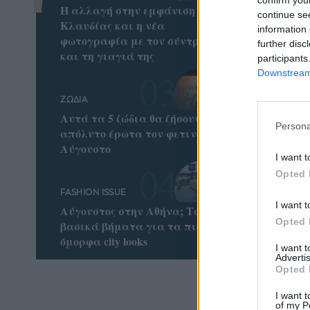
Η αλλαγή στην εμφάνιση της
continue se
Κλαυδίας και η νέα
information 
φωτογραφία με τον σύντροφο
further disc
και τη γιαγιά της
participants
Downstream 
ΖΩΔΙΑ
Αυτά τα 5 ζώδια θα ζήσουν τον
Persona
απόλυτο έρωτα τον φετινό
Αύγουστο
I want t
Opted 
FASHION ISSUE
I want t
Αύγουστος στην Αθήνα; Τα
Opted 
βασικά βήματα για τα πιο
όμορφα city looks
I want 
Advertis
Opted 
I want t
of my P