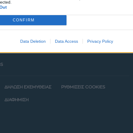
lected.
Out
CONFIRM
Data Deletion
Data Access
Privacy Policy
ΡΦΙΑ
POWER TO INSPIRE
WELL BEING
ΣΠΙΤΙ
S
ΔΗΛΩΣΗ ΕΧΕΜΥΘΕΙΑΣ
ΡΥΘΜΙΣΕΙΣ COOKIES
ΔΙΑΦΗΜΙΣΗ