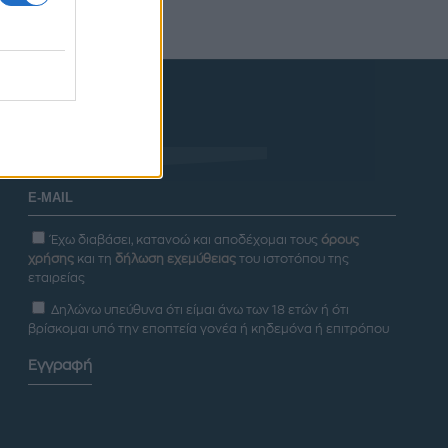
Newsletter
Έχω διαβάσει, κατανοώ και αποδέχομαι τους
όρους
χρήσης
και τη
δήλωση εχεμύθειας
του ιστοτόπου της
εταιρείας
Δηλώνω υπεύθυνα ότι είμαι άνω των 18 ετών ή ότι
βρίσκομαι υπό την εποπτεία γονέα ή κηδεμόνα ή επιτρόπου
Εγγραφή