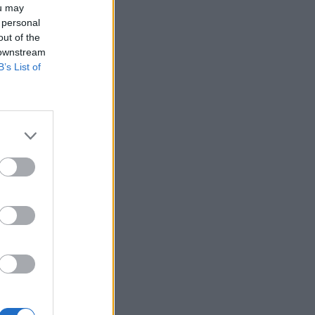
ou may
 personal
out of the
 downstream
B’s List of