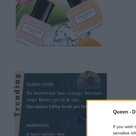
Trending
QUEEN LOVES
To παπούτσι που είδαμε παντού
στην Κοπεγχάγη & ναι,
Havaianas kitten heels are here!
Queen -
D
PARENTING
If you wish 
4 πράγματα που
sensitive in