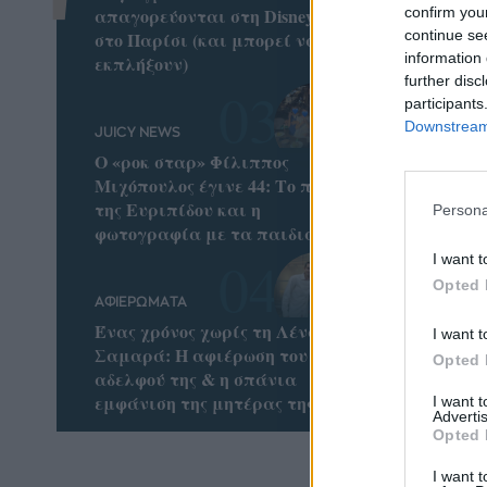
confirm you
απαγορεύονται στη Disneyland
continue se
στο Παρίσι (και μπορεί να σε
information 
εκπλήξουν)
further disc
participants
Downstream 
JUICY NEWS
Ο «ροκ σταρ» Φίλιππος
Μιχόπουλος έγινε 44: Το ποστ
της Ευριπίδου και η
Persona
φωτογραφία με τα παιδιά τους
I want t
Opted 
ΑΦΙΕΡΩΜΑΤΑ
Ένας χρόνος χωρίς τη Λένα
I want t
Σαμαρά: Η αφιέρωση του
Opted 
αδελφού της & η σπάνια
εμφάνιση της μητέρας της
I want 
Advertis
Opted 
I want t