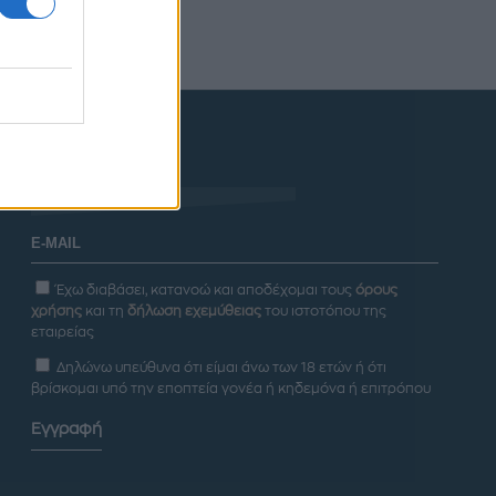
Newsletter
Έχω διαβάσει, κατανοώ και αποδέχομαι τους
όρους
χρήσης
και τη
δήλωση εχεμύθειας
του ιστοτόπου της
εταιρείας
Δηλώνω υπεύθυνα ότι είμαι άνω των 18 ετών ή ότι
βρίσκομαι υπό την εποπτεία γονέα ή κηδεμόνα ή επιτρόπου
Εγγραφή