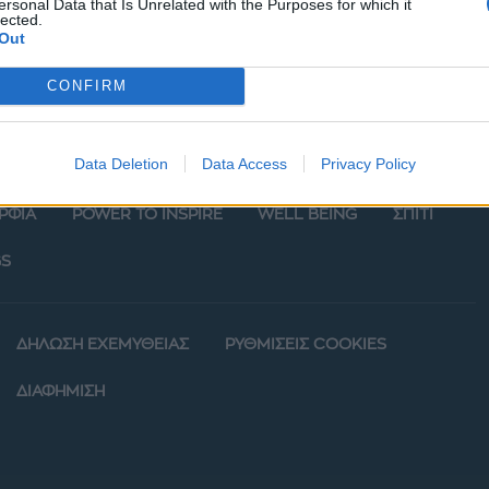
ersonal Data that Is Unrelated with the Purposes for which it
lected.
Out
CONFIRM
Data Deletion
Data Access
Privacy Policy
ΡΦΙΑ
POWER TO INSPIRE
WELL BEING
ΣΠΙΤΙ
S
ΔΗΛΩΣΗ ΕΧΕΜΥΘΕΙΑΣ
ΡΥΘΜΙΣΕΙΣ COOKIES
ΔΙΑΦΗΜΙΣΗ