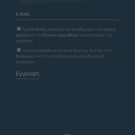
Έχω διαβάσει, κατανοώ και αποδέχομαι τους
όρους
χρήσης
και τη
δήλωση εχεμύθειας
του ιστοτόπου της
εταιρείας
Δηλώνω υπεύθυνα ότι είμαι άνω των 18 ετών ή ότι
βρίσκομαι υπό την εποπτεία γονέα ή κηδεμόνα ή
επιτρόπου
Εγγραφή