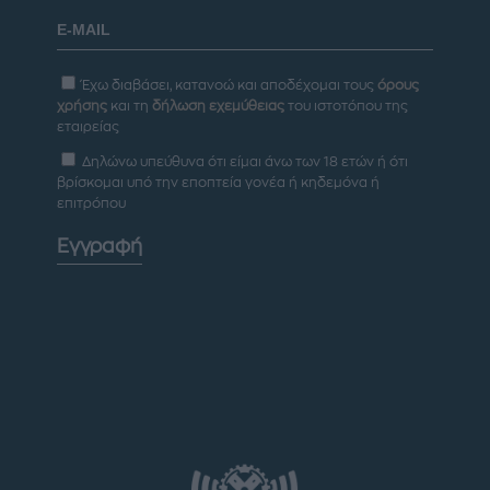
Έχω διαβάσει, κατανοώ και αποδέχομαι τους
όρους
χρήσης
και τη
δήλωση εχεμύθειας
του ιστοτόπου της
εταιρείας
Δηλώνω υπεύθυνα ότι είμαι άνω των 18 ετών ή ότι
βρίσκομαι υπό την εποπτεία γονέα ή κηδεμόνα ή
επιτρόπου
Εγγραφή