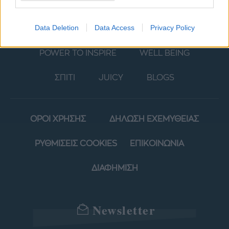
Data Deletion
Data Access
Privacy Policy
ΜΟΔΑ
ΟΜΟΡΦΙΑ
POWER TO INSPIRE
WELL BEING
ΣΠΙΤΙ
JUICY
BLOGS
ΟΡΟΙ ΧΡΗΣΗΣ
ΔΗΛΩΣΗ ΕΧΕΜΥΘΕΙΑΣ
ΡΥΘΜΙΣΕΙΣ COOKIES
ΕΠΙΚΟΙΝΩΝΙΑ
ΔΙΑΦΗΜΙΣΗ
Newsletter