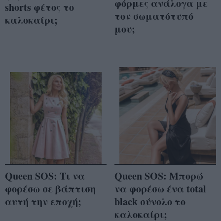
φόρμες ανάλογα με
shorts φέτος το
τον σωματότυπό
καλοκαίρι;
μου;
Queen SOS: Τι να
Queen SOS: Μπορώ
φορέσω σε βάπτιση
να φορέσω ένα total
αυτή την εποχή;
black σύνολο το
καλοκαίρι;