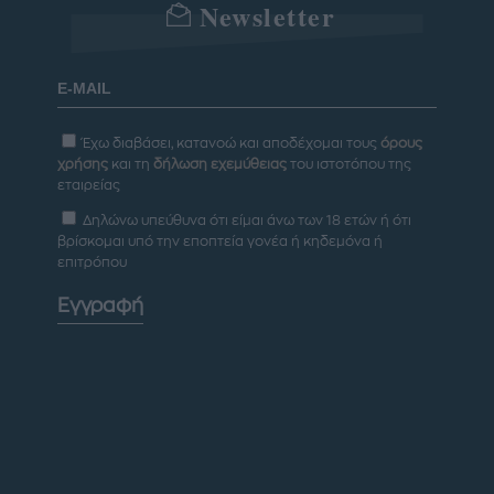
Newsletter
Έχω διαβάσει, κατανοώ και αποδέχομαι τους
όρους
χρήσης
και τη
δήλωση εχεμύθειας
του ιστοτόπου της
εταιρείας
Δηλώνω υπεύθυνα ότι είμαι άνω των 18 ετών ή ότι
βρίσκομαι υπό την εποπτεία γονέα ή κηδεμόνα ή
επιτρόπου
Εγγραφή