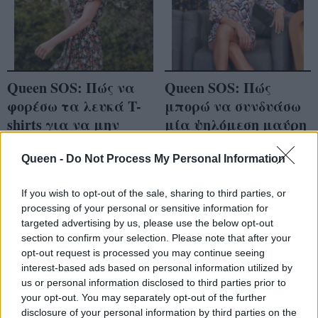
Queen SOS: Πώς να
Queen SOS: Πώς
φορέσω τα λευκά T-
μπορώ να συνδυάσω
shirts για να μην
μία ψηλόμεση μαύρη
είναι «βαρετά» τα
παντελόνα;
σύνολά μου;
Queen -
Do Not Process My Personal Information
If you wish to opt-out of the sale, sharing to third parties, or
processing of your personal or sensitive information for
targeted advertising by us, please use the below opt-out
section to confirm your selection. Please note that after your
opt-out request is processed you may continue seeing
interest-based ads based on personal information utilized by
us or personal information disclosed to third parties prior to
your opt-out. You may separately opt-out of the further
disclosure of your personal information by third parties on the