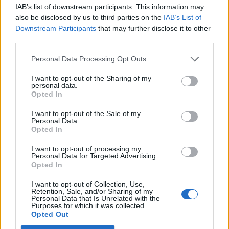
IAB’s list of downstream participants. This information may
also be disclosed by us to third parties on the
IAB’s List of
Downstream Participants
that may further disclose it to other
Queen SOS: Με ποια
third parties.
Queen SOS: Πώς
χρώματα μπορώ να
μπορώ να φορέσω το
Personal Data Processing Opt Outs
συνδυάσω την κροκί
γαλάζιο πουκάμισο
μπλούζα μου;
I want to opt-out of the Sharing of my
την άνοιξη;
personal data.
Opted In
I want to opt-out of the Sale of my
Personal Data.
Opted In
I want to opt-out of processing my
Personal Data for Targeted Advertising.
Opted In
I want to opt-out of Collection, Use,
Retention, Sale, and/or Sharing of my
Personal Data that Is Unrelated with the
Purposes for which it was collected.
Opted Out