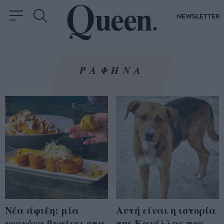
NEWSLETTER
ΡΑΦΗΝΑ
Νέα άφιξη: μία
Αυτή είναι η ιστορία
γοργόνα βγαίνει στα
της Κανέλλας που