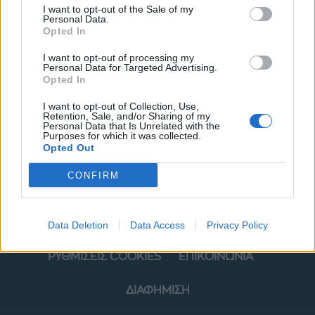
I want to opt-out of the Sale of my
Personal Data.
Opted In
I want to opt-out of processing my
Personal Data for Targeted Advertising.
Opted In
ΜΟΔΑ
ΟΜΟΡΦΙΑ
I want to opt-out of Collection, Use,
Retention, Sale, and/or Sharing of my
Personal Data that Is Unrelated with the
POWER TO INSPIRE
WELL BEING
Purposes for which it was collected.
Opted Out
ΣΠΙΤΙ
JUICY
BLOGS
CONFIRM
ΟΡΟΙ ΧΡΗΣΗΣ
ΔΗΛΩΣΗ ΕΧΕΜΥΘΕΙΑΣ
Data Deletion
Data Access
Privacy Policy
ΡΥΘΜΙΣΕΙΣ COOKIES
ΕΠΙΚΟΙΝΩΝΙΑ
ΔΙΑΦΗΜΙΣΗ