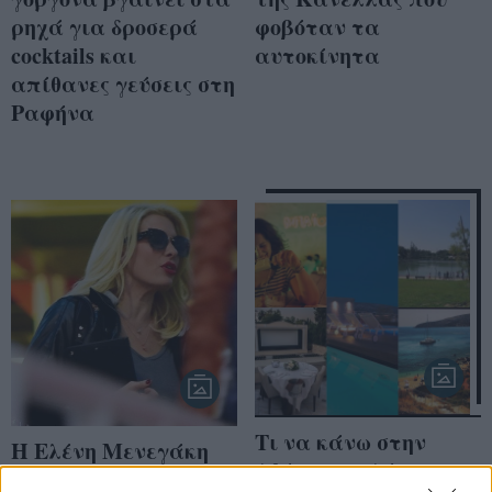
ρηχά για δροσερά
φοβόταν τα
cocktails και
αυτοκίνητα
απίθανες γεύσεις στη
Ραφήνα
Τι να κάνω στην
Η Ελένη Μενεγάκη
Αθήνα τον Αύγουστο;
με άψογο στυλ στο