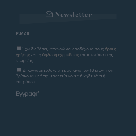
Newsletter
Έχω διαβάσει, κατανοώ και αποδέχομαι τους
όρους
χρήσης
και τη
δήλωση εχεμύθειας
του ιστοτόπου της
εταιρείας
Δηλώνω υπεύθυνα ότι είμαι άνω των 18 ετών ή ότι
βρίσκομαι υπό την εποπτεία γονέα ή κηδεμόνα ή
επιτρόπου
Εγγραφή